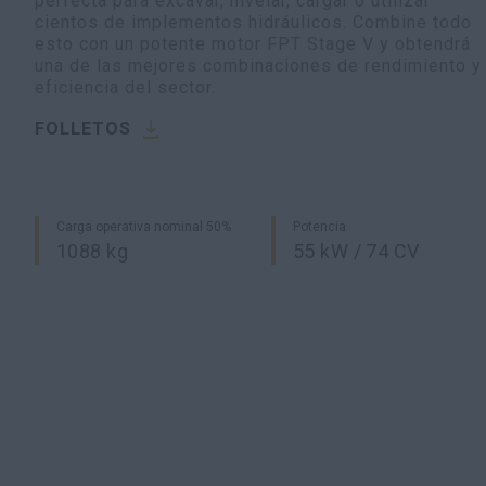
perfecta para excavar, nivelar, cargar o utilizar
cientos de implementos hidráulicos. Combine todo
esto con un potente motor FPT Stage V y obtendrá
una de las mejores combinaciones de rendimiento y
eficiencia del sector.
FOLLETOS
Carga operativa nominal 50%
Potencia
1088 kg
55 kW / 74 CV