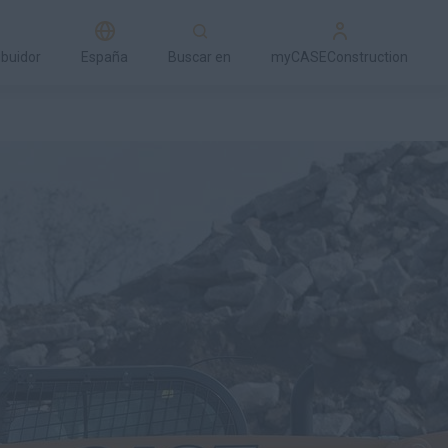
ibuidor
España
Buscar en
myCASEConstruction