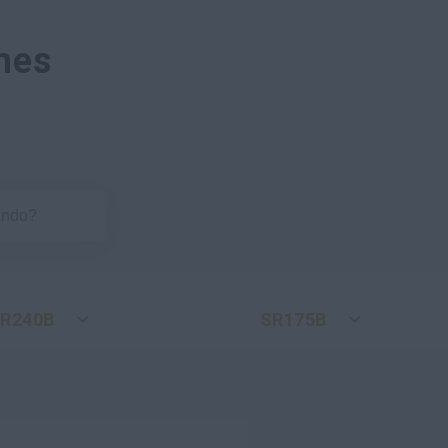
nes
R240B
SR175B