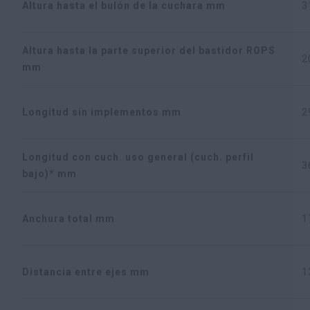
Altura hasta el bulón de la cuchara mm
3
Altura hasta la parte superior del bastidor ROPS
2
mm
Longitud sin implementos mm
2
Longitud con cuch. uso general (cuch. perfil
3
bajo)* mm
Anchura total mm
1
Distancia entre ejes mm
1