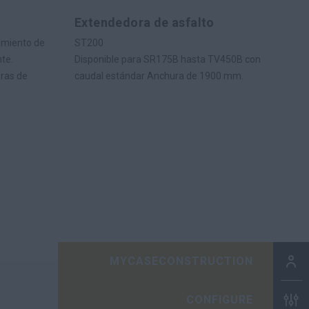
Extendedora de asfalto
amiento de
ST200
nte.
Disponible para SR175B hasta TV450B con
ras de
caudal estándar Anchura de 1900 mm.
MY
CON