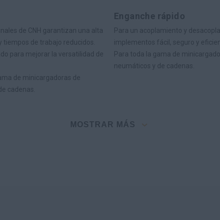
Enganche rápido
inales de CNH garantizan una alta
Para un acoplamiento y desacopl
y tiempos de trabajo reducidos.
implementos fácil, seguro y eficie
do para mejorar la versatilidad de
Para toda la gama de minicargado
neumáticos y de cadenas.
gama de minicargadoras de
de cadenas.
MOSTRAR MÁS