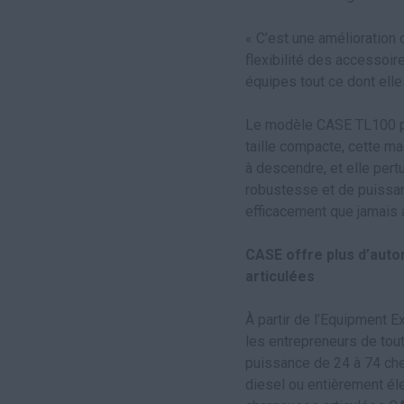
« C’est une amélioration c
flexibilité des accessoi
équipes tout ce dont elle
Le modèle CASE TL100 pré
taille compacte, cette mac
à descendre, et elle pert
robustesse et de puissa
efficacement que jamais 
CASE offre plus d’auto
articulées
À partir de l’Equipment E
les entrepreneurs de toute
puissance de 24 à 74 che
diesel ou entièrement él