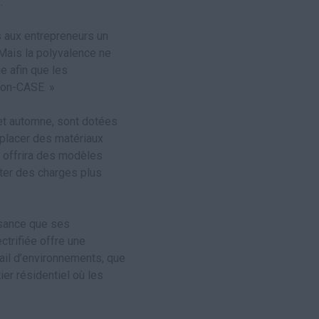
.
s aux entrepreneurs un
 Mais la polyvalence ne
e afin que les
non-CASE. »
et automne, sont dotées
éplacer des matériaux
E offrira des modèles
rter des charges plus
ssance que ses
trifiée offre une
tail d’environnements, que
tier résidentiel où les