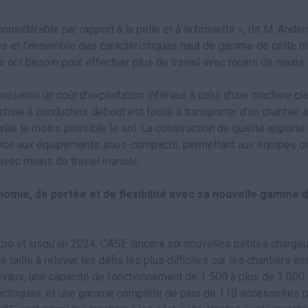
onsidérable par rapport à la pelle et à la brouette », dit M. Ander
res et l’ensemble des caractéristiques haut de gamme de cette m
s ont besoin pour effectuer plus de travail avec moins de mains.
sente un coût d’exploitation inférieur à celui d’une machine cla
hine à conducteur debout est facile à transporter d’un chantier à 
urbe le moins possible le sol. La construction de qualité apport
nce aux équipements sous-compacts, permettant aux équipes de 
avec moins de travail manuel.
nomie, de portée et de flexibilité avec sa nouvelle gamme 
xpo et jusqu’en 2024, CASE lancera six nouvelles petites chargeu
 taille à relever les défis les plus difficiles sur les chantiers 
vaux, une capacité de fonctionnement de 1 500 à plus de 3 000 l
ectriques, et une gamme complète de plus de 110 accessoires pu