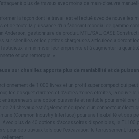
’attaquer à plus de travaux avec moins de main-d’œuvre manuell
former la façon dont le travail est effectué avec de nouvelles m
oids et de toute la puissance d’un fabricant mondial de gamme com
an Anderson, gestionnaire de produit, MTL/SAL, CASE Construct
s sur chenilles et les petites chargeuses articulées aideront le
ail fastidieux, à minimiser leur empreinte et à augmenter la quantit
nnette et une remorque. »
use sur chenilles apporte plus de maniabilité et de puissan
ctionnement de 1 000 livres et un profil super compact qui peu
cour, les bosquet d’arbres et d’autres zones étroites, la nouvelle
 entrepreneurs une option puissante et rentable pour améliorer l
ne de 24 chevaux est également équipée d’un connecteur électriq
ommune (Common Industry Interface) pour une flexibilité et des
. Avec plus de 40 options d’accessoires disponibles, le TL100 p
iers pour des travaux tels que l’excavation, le terrassement, la p
nivellement.