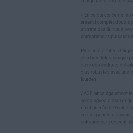
chargeuses articulées CA
« En ce qui concerne les
arsenal complet d’outils 
s’arrête pas là. Nous av
entrepreneurs puissent é
Plusieurs petites charge
d’un bras télescopique p
dans des endroits diffici
plus robustes avec une tr
lourdes.
CASE lance également le
homologues diesel et qui
solution à faible bruit e
ce soit pour les travaux i
entrepreneurs doivent réd