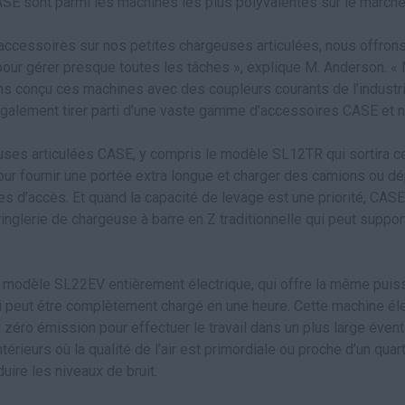
SE sont parmi les machines les plus polyvalentes sur le marché
 accessoires sur nos petites chargeuses articulées, nous offron
pour gérer presque toutes les tâches », explique M. Anderson. «
ons conçu ces machines avec des coupleurs courants de l’industri
galement tirer parti d’une vaste gamme d’accessoires CASE et 
uses articulées CASE, y compris le modèle SL12TR qui sortira c
our fournir une portée extra longue et charger des camions ou d
les d’accès. Et quand la capacité de levage est une priorité, CAS
inglerie de chargeuse à barre en Z traditionnelle qui peut suppo
 modèle SL22EV entièrement électrique, qui offre la même pui
 peut être complètement chargé en une heure. Cette machine élec
t à zéro émission pour effectuer le travail dans un plus large éven
ntérieurs où la qualité de l’air est primordiale ou proche d’un quar
uire les niveaux de bruit.