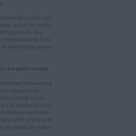
e.
achines plus petites qui
plète qui est fort de plus
ion Equipment. « Les
s entrepreneurs de toute
é de travail qu’ils peuvent
ce aux petits travaux
t facilement manœuvrer à
 mini-chargeuse sur
a productivité sur les
ue à 14 broches et d’une
 performances maximales
eut prendre en charge le
ose de piquets de clôture,