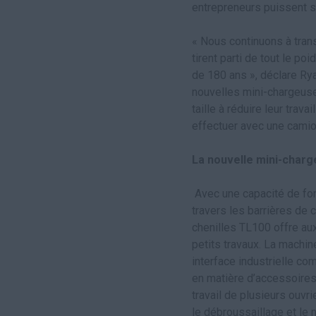
entrepreneurs puissent s
« Nous continuons à trans
tirent parti de tout le p
de 180 ans », déclare Ry
nouvelles mini-chargeuse
taille à réduire leur trav
effectuer avec une camio
La nouvelle mini-charge
Avec une capacité de fon
travers les barrières de 
chenilles TL100 offre aux
petits travaux. La machi
interface industrielle c
en matière d’accessoires
travail de plusieurs ouvr
le débroussaillage et le 