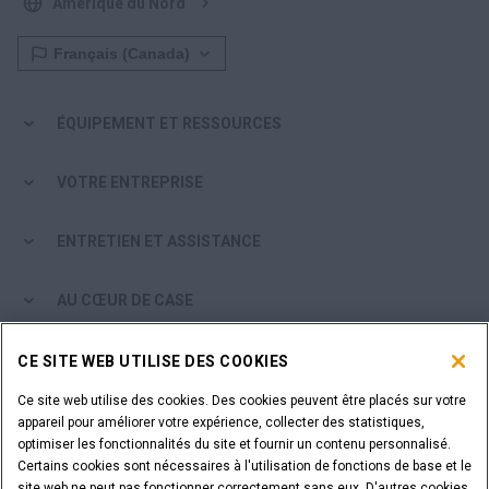
Amérique du Nord
ÉQUIPEMENT ET RESSOURCES
VOTRE ENTREPRISE
ENTRETIEN ET ASSISTANCE
AU CŒUR DE CASE
PARCOURIR LES PRODUITS CASE
CE SITE WEB UTILISE DES COOKIES
Ce site web utilise des cookies. Des cookies peuvent être placés sur votre
ÊTES-VOUS CONCESSIONNAIRE?
appareil pour améliorer votre expérience, collecter des statistiques,
optimiser les fonctionnalités du site et fournir un contenu personnalisé.
Certains cookies sont nécessaires à l'utilisation de fonctions de base et le
SE CONNECTER
site web ne peut pas fonctionner correctement sans eux. D'autres cookies