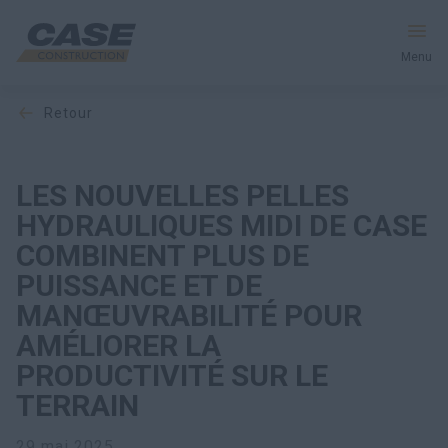
Menu
retour
Équipement
Votre entreprise
LES NOUVELLES PELLES
HYDRAULIQUES MIDI DE CASE
Entretien et assistance
COMBINENT PLUS DE
PUISSANCE ET DE
Au cœur de CASE
MANŒUVRABILITÉ POUR
AMÉLIORER LA
PRODUCTIVITÉ SUR LE
Trouvez un concessionnaire
TERRAIN
Amérique du Nord
29 mai 2025