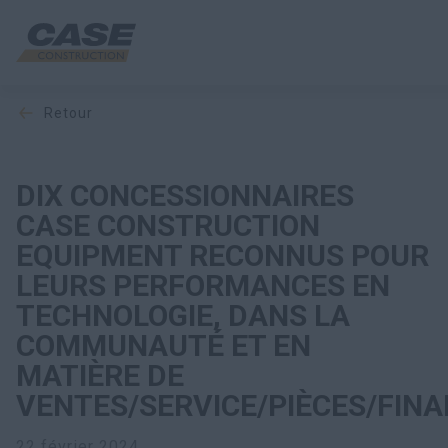
retour
Équipement
Votre entreprise
DIX CONCESSIONNAIRES
CASE CONSTRUCTION
Entretien et assistance
EQUIPMENT RECONNUS POUR
LEURS PERFORMANCES EN
Au cœur de CASE
TECHNOLOGIE, DANS LA
COMMUNAUTÉ ET EN
MATIÈRE DE
Trouvez un concessionnaire
VENTES/SERVICE/PIÈCES/FIN
Amérique du Nord
22 février 2024