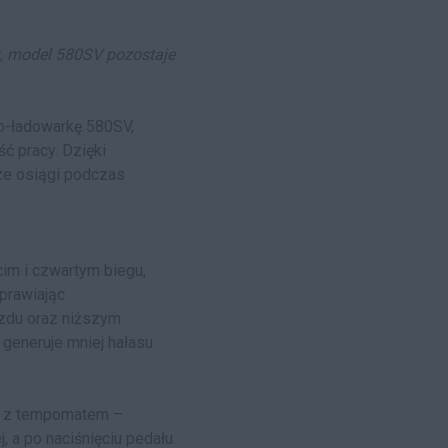
u, model 580SV pozostaje
ko-ładowarkę 580SV,
ć pracy. Dzięki
ze osiągi podczas
cim i czwartym biegu,
oprawiając
azdu oraz niższym
 generuje mniej hałasu
ę z tempomatem –
, a po naciśnięciu pedału