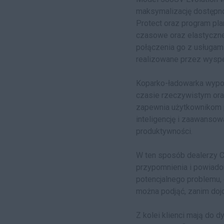
maksymalizację dostępno
Protect oraz program pla
czasowe oraz elastyczne 
połączenia go z usługam
realizowane przez wysp
Koparko-ładowarka wypos
czasie rzeczywistym oraz
zapewnia użytkownikom p
inteligencję i zaawanso
produktywności.
W ten sposób dealerzy CA
przypomnienia i powiado
potencjalnego problemu, 
można podjąć, zanim dojd
Z kolei klienci mają do d