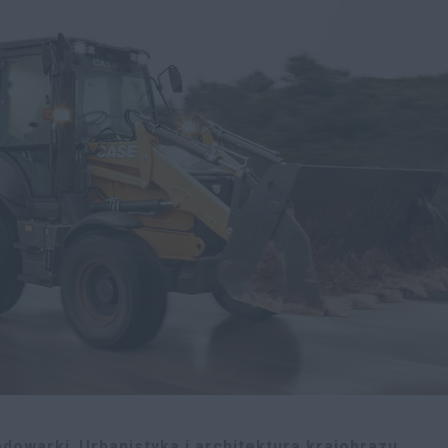
adowarki
Urbanistyka i architektura krajobrazu