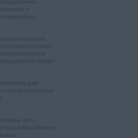
tralna platforma
zę raportów z
mi operacyjnymi.
atycznym oraz będzie
Nowością jest możliwość
omocą przełącznika na
niepożądany ruch dźwigni
Standardowy układ
t z funkcją Comfort Steer
e.
hłodzenia. Jedno
nosząc kratkę, chłodnicę
łodnicy.