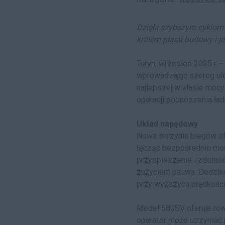
Dzięki szybszym cyklom 
królem placu budowy i j
Turyn, wrzesień 2025 r.
wprowadzając szereg ulep
najlepszej w klasie moc
operacji podnoszenia ład
Układ napędowy
Nowa skrzynia biegów ofe
łącząc bezpośrednio moc 
przyspieszenie i zdolno
zużyciem paliwa. Dodatko
przy wyższych prędkości
Model 580SV oferuje ró
operator może utrzymać p