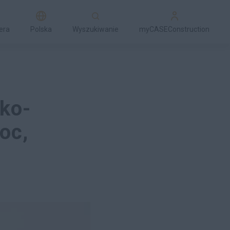
era
Polska
Wyszukiwanie
myCASEConstruction
ko-
oc,