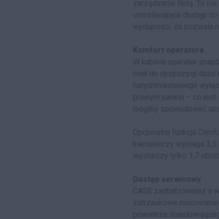
zarządzanie flotą. To ni
umożliwiająca dostęp do 
wydajności, co pozwala n
Komfort operatora
W kabinie operator znaj
miał do dyspozycji dużo
natychmiastowego wyłącze
prawym panelu – co jest 
mógłby spowodować upa
Opcjonalna funkcja Comf
kierowniczy wymaga 3,5 p
wystarczy tylko 1,7 obro
Dostęp serwisowy
CASE zadbał również o w
zatrzaskowe mocowanie p
powietrza doładowującego