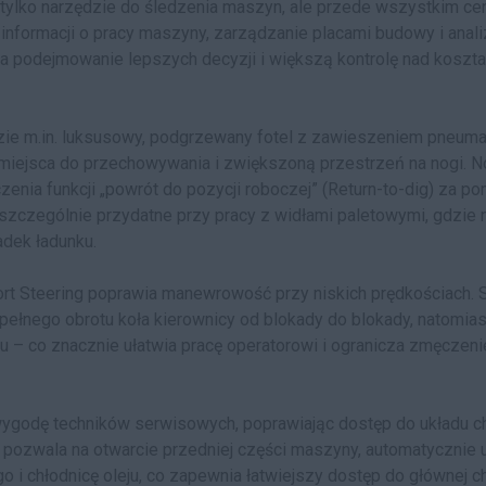
e tylko narzędzie do śledzenia maszyn, ale przede wszystkim cen
informacji o pracy maszyny, zarządzanie placami budowy i anali
a podejmowanie lepszych decyzji i większą kontrolę nad koszta
dzie m.in. luksusowy, podgrzewany fotel z zawieszeniem pneum
 miejsca do przechowywania i zwiększoną przestrzeń na nogi. 
nia funkcji „powrót do pozycji roboczej” (Return-to-dig) za p
szczególnie przydatne przy pracy z widłami paletowymi, gdzie 
dek ładunku.
ort Steering poprawia manewrowość przy niskich prędkościach. 
ełnego obrotu koła kierownicy od blokady do blokady, natomias
tu – co znacznie ułatwia pracę operatorowi i ogranicza zmęczeni
ygodę techników serwisowych, poprawiając dostęp do układu c
ozwala na otwarcie przedniej części maszyny, automatycznie u
 i chłodnicę oleju, co zapewnia łatwiejszy dostęp do głównej ch