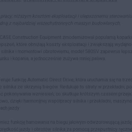
pracy, niższym kosztom eksploatacji i ulepszonemu sterowani
edną z najbardziej wszechstronnych maszyn budowlanych.
 - CASE Construction Equipment zmodernizował popularną kopar
szeń, które obniżają koszty eksploatacji i zwiększają wydajnoś
y silnika i momentowi obrotowemu, model 580SV zapewnia leps
unku i kopania, a jednocześnie zużywa mniej paliwa.
ruje funkcję Automatic Direct Drive, która uruchamia się na trze
silnika ze skrzynią biegów. Redukuje to straty w przekładni, p
ść pokonywania wzniesień, co skutkuje krótszym czasem przej
wo, dzięki harmonijnej współpracy silnika i przekładni, maszyna
ach jazdy.
wnież funkcję hamowania na biegu jałowym odwzorowującą jazd
rędkość jazdy i obrotów silnika za pomocą przepustnicy ręcznej