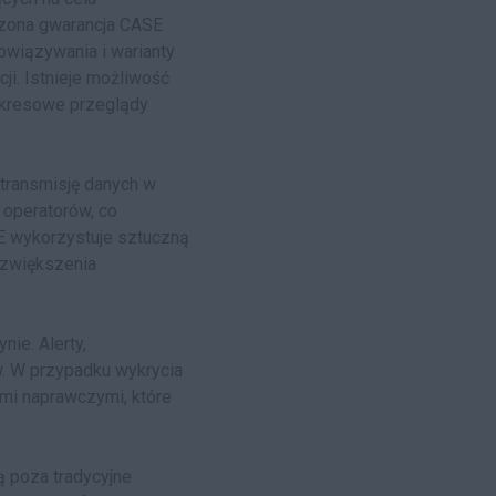
rzona gwarancja CASE
owiązywania i warianty
ji. Istnieje możliwość
 okresowe przeglądy
transmisję danych w
 operatorów, co
E wykorzystuje sztuczną
 zwiększenia
ie. Alerty,
w. W przypadku wykrycia
ami naprawczymi, które
ą poza tradycyjne