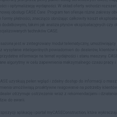
ści i optymalizację wydajności. W skład oferty wchodzi rozsze
nowej obsługi CASE Care. Program ten oferuje różne zakresy ob
formy płatności, znacząco obniżając całkowity koszt eksploatac
i dodatkowymi, takimi jak analiza płynów eksploatacyjnych czy
ecjalizowanych techników CASE.
ażona jest w zintegrowany moduł telematyczny, umożliwiający 
 wysyłanie inteligentnych powiadomień do dealerów, klientów i
rzydatne informacje na temat wydajności i stanu maszyny. CAS
wane algorytmy w celu zapewnienia maksymalnego czasu pracy i
SE uzyskują pełen wgląd i zdalny dostęp do informacji o maszyn
mienia umożliwiają proaktywne reagowanie na potrzeby klientó
dealer otrzymuje ostrzeżenie wraz z rekomendacjami i działani
zie do awarii.
yspozycji aplikację i portal myCASEConstruction, które wykraczaj