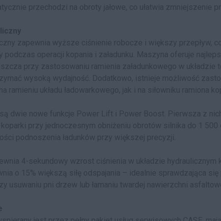
cznie przechodzi na obroty jałowe, co ułatwia zmniejszenie pr
liczny
czny zapewnia wyższe ciśnienie robocze i większy przepływ, co
 podczas operacji kopania i załadunku. Maszyna oferuje najleps
aszcza przy zastosowaniu ramienia załadunkowego w układzie too
trzymać wysoką wydajność. Dodatkowo, istnieje możliwość zas
a ramieniu układu ładowarkowego, jak i na siłowniku ramiona k
ą dwie nowe funkcje Power Lift i Power Boost. Pierwsza z nic
koparki przy jednoczesnym obniżeniu obrotów silnika do 1 500 
ści podnoszenia ładunków przy większej precyzji.
wnia 4-sekundowy wzrost ciśnienia w układzie hydraulicznym ko
wnia o 15% większą siłę odspajania – idealnie sprawdzająca si
zy usuwaniu pni drzew lub łamaniu twardej nawierzchni asfaltowe
e
spierany jest przez pełny pakiet usług serwisowych CASE, mają