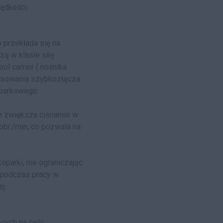
ędkości.
 przekłada się na
zą w klasie siłę
l carrier ( nośnika
tosowania szybkozłącza
oparkowego.
h zwiększa ciśnienie w
obr./min, co pozwala na
parki, nie ograniczając
ę podczas pracy w
j.
cych na celu