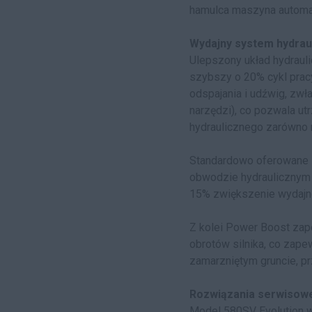
hamulca maszyna automaty
Wydajny system hydrau
Ulepszony układ hydrauli
szybszy o 20% cykl pracy
odspajania i udźwig, zwł
narzędzi), co pozwala u
hydraulicznego zarówno n
Standardowo oferowane s
obwodzie hydraulicznym 
15% zwiększenie wydajno
Z kolei Power Boost zape
obrotów silnika, co zape
zamarzniętym gruncie, pr
Rozwiązania serwisow
Model 580SV Evolution w