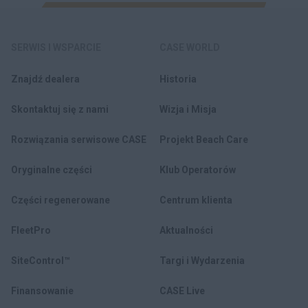
SERWIS I WSPARCIE
CASE WORLD
Znajdź dealera
Historia
Skontaktuj się z nami
Wizja i Misja
Rozwiązania serwisowe CASE
Projekt Beach Care
Oryginalne części
Klub Operatorów
Części regenerowane
Centrum klienta
FleetPro
Aktualności
SiteControl™
Targi i Wydarzenia
Finansowanie
CASE Live