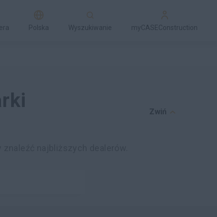
era
Polska
Wyszukiwanie
myCASEConstruction
rki
Zwiń
y znaleźć najbliższych dealerów.