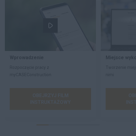
Wprowadzenie
Miejsce wyk
Rozpoczęcie pracy z
Tworzenie miejs
myCASEConstruction
nimi
OBEJRZYJ FILM
OB
INSTRUKTAŻOWY
INS