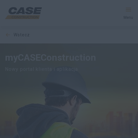
Menu
wstecz
Produkty
Usługi i Rozwiązania
myCASEConstruction
Nowy portal klienta i aplikacja
CASE World
Znajdź dealera
Polska
Wyszukiwanie