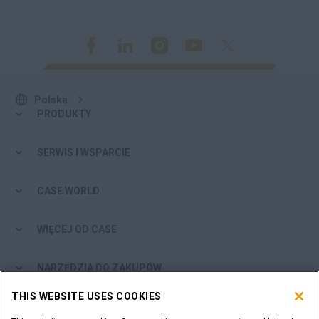
Polska
PRODUKTY
SERWIS I WSPARCIE
CASE WORLD
WIĘCEJ OD CASE
NARZĘDZIA DO ZAKUPÓW
THIS WEBSITE USES COOKIES
JESTEŚ DEALEREM?