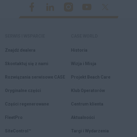
SERWIS I WSPARCIE
CASE WORLD
Znajdź dealera
Historia
Skontaktuj się z nami
Wizja i Misja
Rozwiązania serwisowe CASE
Projekt Beach Care
Oryginalne części
Klub Operatorów
Części regenerowane
Centrum klienta
FleetPro
Aktualności
SiteControl™
Targi i Wydarzenia