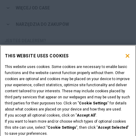
WIĘCEJ OD CASE
NARZĘDZIA DO ZAKUPÓW
JESTEŚ DEALEREM?
THIS WEBSITE USES COOKIES
LOGOWANIE DEALERA
This website uses cookies. Some cookies are necessary to enable basic
functions and the website cannot function properly without them. Other
CHCESZ ZOSTAĆ DEALEREM?
cookies are optional and cookies may be placed on your device to improve
ZŁÓŻ WNIOSEK
your experience, collect statistics, optimize site functionality and deliver
content tailored to your interests. These may include cookies placed by
third party services that appear on our webpages and may be used by such
third parties for their purposes too. Click on "
Cookie Settings
" for details
about what cookies are placed on your device and how they are used.
Informacje Prawne
Warunki i Postanowienia
If you accept all optional cookies, click on "
Accept All
".
Polityce Prywatności
Cookie Settings
If you want to learn more and/or choose which types of optional cookies
© 2026 CNH Industrial America LLC. All Rights Reserved. CASE and CNH
this site can use, select "
Cookie Settings
", then click "
Accept Selected
"
Capital are registered trademarks of CNH Industrial America LLC.
to save your preferences.