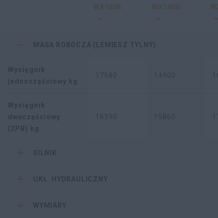
WX160E
WX140E
W
MASA ROBOCZA (LEMIESZ TYLNY)
Wysięgnik
17580
14900
1
jednoczęściowy kg
Wysięgnik
dwuczęściowy
18390
15860
1
(2PB) kg
SILNIK
UKŁ. HYDRAULICZNY
WYMIARY