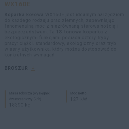
WX160E
myCASEConstruction
Koparka kołowa
WX160E jest idealnym narzędziem
do każdego rodzaju prac ziemnych, zapewniając
fenomenalną moc z niezrównaną sterowalnością i
bezpieczeństwem. Ta
18-tonowa koparka
z
ekologicznymi funkcjami posiada cztery tryby
pracy: ciężki, standardowy, ekologiczny oraz tryb
własny użytkownika, który można dostosować do
konkretnych wymagań.
BROSZUR
Masa robocza (wysięgnik
Moc netto
127 kW
dwuczęściowy (2pb)
18390 kg