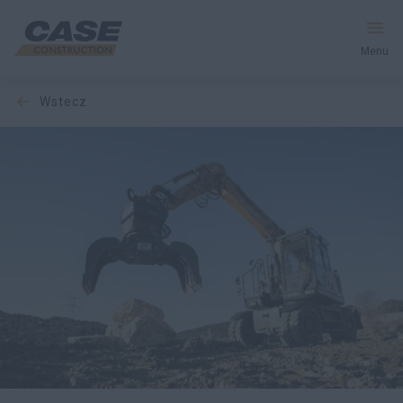
Menu
wstecz
Produkty
Usługi i Rozwiązania
CASE World
Znajdź dealera
Polska
Wyszukiwanie