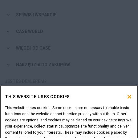
SERWIS I WSPARCIE
CASE WORLD
WIĘCEJ OD CASE
NARZĘDZIA DO ZAKUPÓW
JESTEŚ DEALEREM?
THIS WEBSITE USES COOKIES
LOGOWANIE DEALERA
This website uses cookies. Some cookies are necessary to enable basic
functions and the website cannot function properly without them. Other
CHCESZ ZOSTAĆ DEALEREM?
cookies are optional and cookies may be placed on your device to improve
ZŁÓŻ WNIOSEK
your experience, collect statistics, optimize site functionality and deliver
content tailored to your interests. These may include cookies placed by