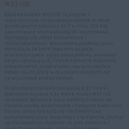
WX210E
myCASEConstruction
Koparka kołowa WX210E to potężna i
wszechstronna maszyna wyposażona w silnik
wysokoprężny Cummins B6.7 o mocy 129 kW,
zapewniający siłę niezbędną do wykonywania
wymagających zadań budowlanych i
infrastrukturalnych. Maksymalna prędkość jazdy
wynosząca 38 km/h zapewnia szybkie
przemieszczanie się po placu budowy, a promień
skrętu wynoszący 6,7 metra zapewnia doskonałą
manewrowość, dzięki czemu maszyna idealnie
nadaje się do pracy w obszarach miejskich lub
ograniczonych przestrzeniach.
Dzięki maksymalnemu zasięgowi 9,97 metra i
głębokości kopania 6,43 metra, model WX210E
doskonale sprawdza się w zadaniach takich jak
kopanie rowów, podnoszenie i transport materiałów.
Solidny układ hydrauliczny i automatyczne
wzmocnienie mocy zwiększają siłę kopania, czyniąc
go niezawodnym wyborem do prac ziemnych i
ciężkich zastosowań, w których kluczowe