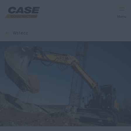
Menu
wstecz
Produkty
Usługi i Rozwiązania
CASE World
Znajdź dealera
Polska
Wyszukiwanie