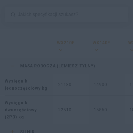
WX210E
WX140E
W
MASA ROBOCZA (LEMIESZ TYLNY)
Wysięgnik
21180
14900
1
jednoczęściowy kg
Wysięgnik
dwuczęściowy
22510
15860
1
(2PB) kg
SILNIK