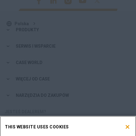
Polska
PRODUKTY
SERWIS I WSPARCIE
CASE WORLD
WIĘCEJ OD CASE
NARZĘDZIA DO ZAKUPÓW
JESTEŚ DEALEREM?
THIS WEBSITE USES COOKIES
LOGOWANIE DEALERA