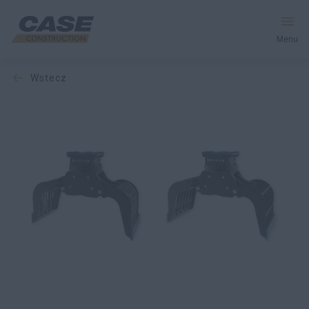
Menu
wstecz
Produkty
Usługi i Rozwiązania
CASE World
Znajdź dealera
Polska
Wyszukiwanie