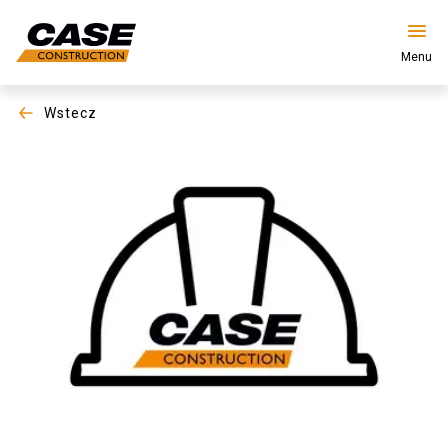
Menu
wstecz
Produkty
Usługi i Rozwiązania
CASE World
Znajdź dealera
Polska
Wyszukiwanie