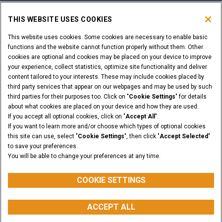
THIS WEBSITE USES COOKIES
LOGOWANIE DEALERA
This website uses cookies. Some cookies are necessary to enable basic
functions and the website cannot function properly without them. Other
CHCESZ ZOSTAĆ DEALEREM?
cookies are optional and cookies may be placed on your device to improve
ZŁÓŻ WNIOSEK
your experience, collect statistics, optimize site functionality and deliver
content tailored to your interests. These may include cookies placed by
third party services that appear on our webpages and may be used by such
third parties for their purposes too. Click on "
Cookie Settings
" for details
about what cookies are placed on your device and how they are used.
Informacje Prawne
Warunki i Postanowienia
If you accept all optional cookies, click on "
Accept All
".
Polityce Prywatności
Cookie Settings
If you want to learn more and/or choose which types of optional cookies
© 2026 CNH Industrial America LLC. All Rights Reserved. CASE and CNH
this site can use, select "
Cookie Settings
", then click "
Accept Selected
"
Capital are registered trademarks of CNH Industrial America LLC.
to save your preferences.
You will be able to change your preferences at any time.
POWRÓT DO GÓRY
COOKIE SETTINGS
ACCEPT ALL
myCASEConstruction
SKONFIGURUJ
KUP CZĘŚCI
SKONTAKTUJ SIĘ Z
NAMI