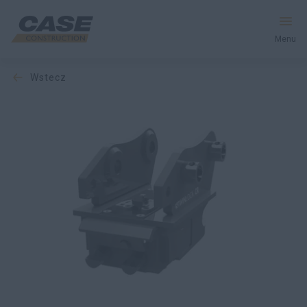
Menu
wstecz
Produkty
Usługi i Rozwiązania
CASE World
Znajdź dealera
Polska
Wyszukiwanie