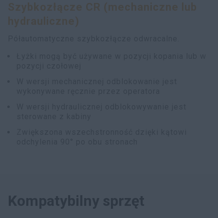
Szybkozłącze CR (mechaniczne lub
myCASEConstruction
hydrauliczne)
Półautomatyczne szybkozłącze odwracalne.
Łyżki mogą być używane w pozycji kopania lub w
pozycji czołowej
W wersji mechanicznej odblokowanie jest
wykonywane ręcznie przez operatora
W wersji hydraulicznej odblokowywanie jest
sterowane z kabiny
Zwiększona wszechstronność dzięki kątowi
odchylenia 90° po obu stronach
Kompatybilny sprzęt