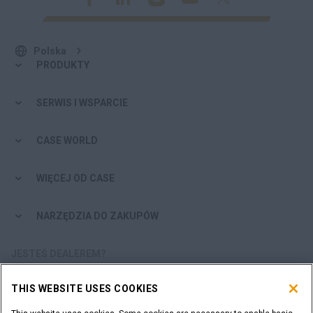
Polska
PRODUKTY
SERWIS I WSPARCIE
CASE WORLD
WIĘCEJ OD CASE
NARZĘDZIA DO ZAKUPÓW
JESTEŚ DEALEREM?
THIS WEBSITE USES COOKIES
LOGOWANIE DEALERA