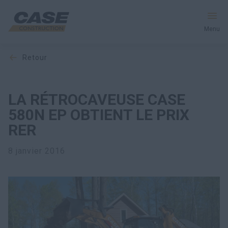
Menu
retour
Équipement
Votre entreprise
LA RÉTROCAVEUSE CASE
580N EP OBTIENT LE PRIX
Entretien et assistance
RER
Au cœur de CASE
8 janvier 2016
Trouvez un concessionnaire
Amérique du Nord