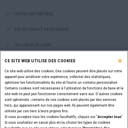
VOTRE ENTREPRISE
ENTRETIEN ET ASSISTANCE
AU CŒUR DE CASE
PARCOURIR LES PRODUITS CASE
CE SITE WEB UTILISE DES COOKIES
Ce site web utilise des cookies. Des cookies peuvent être placés sur votre
ÊTES-VOUS CONCESSIONNAIRE?
appareil pour améliorer votre expérience, collecter des statistiques,
optimiser les fonctionnalités du site et fournir un contenu personnalisé.
Certains cookies sont nécessaires à l'utilisation de fonctions de base et le
SE CONNECTER
site web ne peut pas fonctionner correctement sans eux. D'autres cookies
sont optionnels ; certains de ces cookies sont placés par des services
tiers, qui apparaissent sur nos pages web. Ils peuvent également être
VOULEZ-VOUS DEVENIR CONCESSIONNAIRE?
utilisés par ces tiers à leurs propres fins.
SOUMETTEZ VOTRE DEMANDE
Si vous acceptez tous les cookies facultatifs, cliquez sur "
Accepter tous
".
Si vous souhaitez en savoir plus et/ou choisir les types de cookies