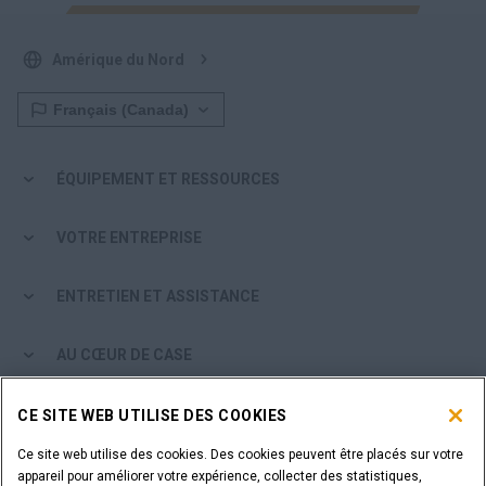
Amérique du Nord
ÉQUIPEMENT ET RESSOURCES
VOTRE ENTREPRISE
ENTRETIEN ET ASSISTANCE
AU CŒUR DE CASE
PARCOURIR LES PRODUITS CASE
CE SITE WEB UTILISE DES COOKIES
Ce site web utilise des cookies. Des cookies peuvent être placés sur votre
ÊTES-VOUS CONCESSIONNAIRE?
appareil pour améliorer votre expérience, collecter des statistiques,