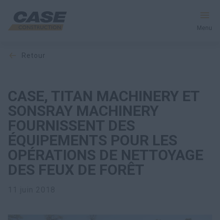
Menu
retour
Équipement
Votre entreprise
CASE, TITAN MACHINERY ET
SONSRAY MACHINERY
Entretien et assistance
FOURNISSENT DES
ÉQUIPEMENTS POUR LES
Au cœur de CASE
OPÉRATIONS DE NETTOYAGE
DES FEUX DE FORÊT
Trouvez un concessionnaire
11 juin 2018
Amérique du Nord