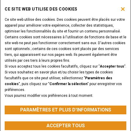
PARCOURIR LES PRODUITS CASE
CE SITE WEB UTILISE DES COOKIES
Ce site web utilise des cookies. Des cookies peuvent être placés sur votre
ÊTES-VOUS CONCESSIONNAIRE?
appareil pour améliorer votre expérience, collecter des statistiques,
optimiser les fonctionnalités du site et fournir un contenu personnalisé.
Certains cookies sont nécessaires à l'utilisation de fonctions de base et le
SE CONNECTER
site web ne peut pas fonctionner correctement sans eux. D'autres cookies
sont optionnels ; certains de ces cookies sont placés par des services
tiers, qui apparaissent sur nos pages web. Ils peuvent également être
VOULEZ-VOUS DEVENIR CONCESSIONNAIRE?
utilisés par ces tiers à leurs propres fins.
SOUMETTEZ VOTRE DEMANDE
Si vous acceptez tous les cookies facultatifs, cliquez sur "
Accepter tous
".
Si vous souhaitez en savoir plus et/ou choisir les types de cookies
facultatifs que ce site peut utiliser, sélectionnez "
Paramètres des
cookies
", puis cliquez sur "
Confirmer la sélection
" pour enregistrer vos
préférences.
Annonces légales
Conditions générales
Vous pourrez modifier vos préférences à tout moment.
Avis de confidentialité
PARAMÈTRES ET PLUS D'INFORMATIONS
CASE Construction Equipment, une marque de CNH Industrial N.V. ©2026
PARAMÈTRES ET PLUS D'INFORMATIONS
ACCEPTER TOUS