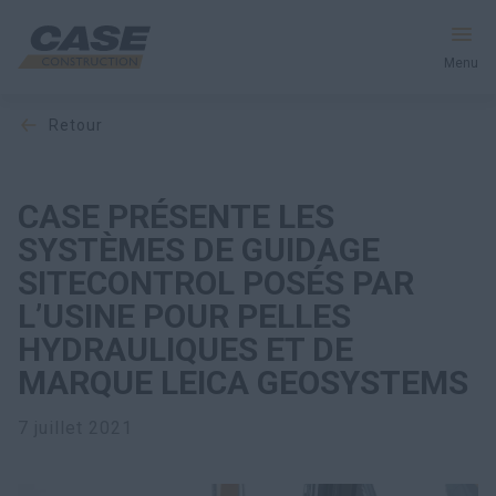
Menu
retour
Équipement
Votre entreprise
CASE PRÉSENTE LES
SYSTÈMES DE GUIDAGE
Entretien et assistance
SITECONTROL POSÉS PAR
L’USINE POUR PELLES
Au cœur de CASE
HYDRAULIQUES ET DE
MARQUE LEICA GEOSYSTEMS
Trouvez un concessionnaire
7 juillet 2021
Amérique du Nord