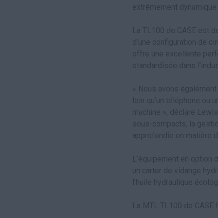
extrêmement dynamique à
La TL100 de CASE est do
d’une configuration de ci
offre une excellente per
standardisée dans l’indus
« Nous avons également r
loin qu’un téléphone ou 
machine », déclare Lewis
sous-compacts, la gestion
approfondie en matière d
L’équipement en option d
un carter de vidange hydr
l’huile hydraulique écolo
La MTL TL100 de CASE fe