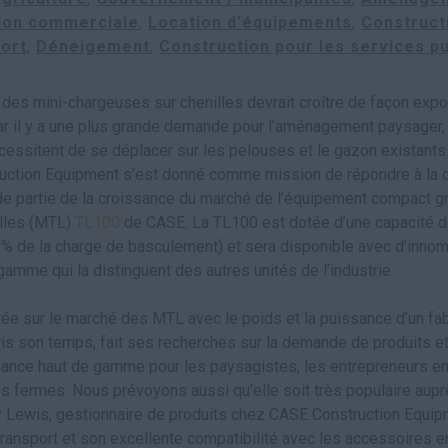
ion commerciale
Location d'équipements
Construct
ort
Déneigement
Construction pour les services pu
 des mini-chargeuses sur chenilles devrait croître de façon expo
ar il y a une plus grande demande pour l’aménagement paysager,
nécessitent de se déplacer sur les pelouses et le gazon existant
tion Equipment s’est donné comme mission de répondre à la de
e partie de la croissance du marché de l’équipement compact grâc
illes (MTL)
TL100
de CASE. La TL100 est dotée d’une capacité 
 % de la charge de basculement) et sera disponible avec d’inno
gamme qui la distinguent des autres unités de l’industrie.
rée sur le marché des MTL avec le poids et la puissance d’un fab
s son temps, fait ses recherches sur la demande de produits et
rmance haut de gamme pour les paysagistes, les entrepreneurs en
les fermes. Nous prévoyons aussi qu’elle soit très populaire aup
y Lewis, gestionnaire de produits chez CASE Construction Equipme
transport et son excellente compatibilité avec les accessoires en