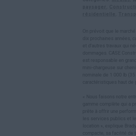
paysager
Construct
résidentielle
Transp
On prévoit que le marché
dix prochaines années, c
et d’autres travaux qui 
dommages. CASE Construc
est responsable en grand
mini-chargeuse sur chen
nominale de 1 000 lb (35
caractéristiques haut de 
« Nous faisons notre ent
gamme complète qui a pri
prête à offrir une perfo
les services publics et 
location », explique Brad
compacte, sa facilité de 