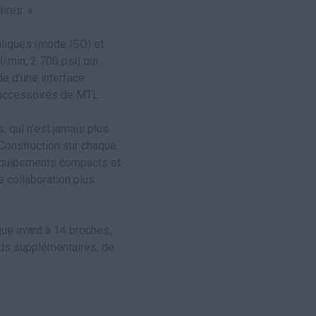
ires. »
liques (mode ISO) et
l/min, 2 700 psi) qui
e d’une interface
d’accessoires de MTL.
 qui n’est jamais plus
Construction sur chaque
’équipements compacts et
e collaboration plus
que avant à 14 broches,
oids supplémentaires, de