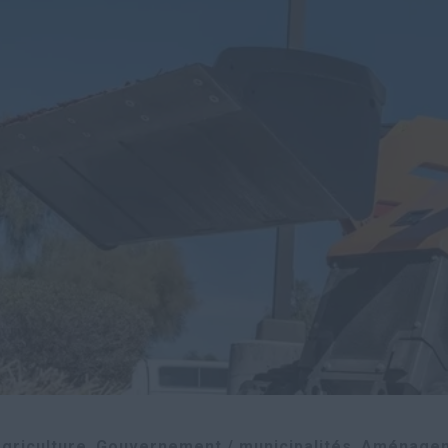
griculture
Gouvernement / municipalités
Aménage