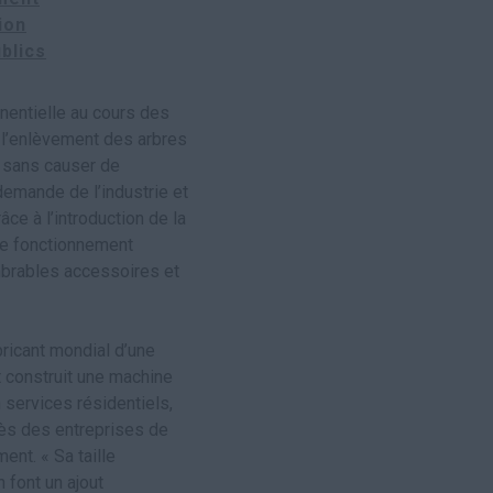
ion
blics
nentielle au cours des
 l’enlèvement des arbres
s sans causer de
mande de l’industrie et
e à l’introduction de la
de fonctionnement
mbrables accessoires et
ricant mondial d’une
 construit une machine
 services résidentiels,
rès des entreprises de
nt. « Sa taille
 font un ajout