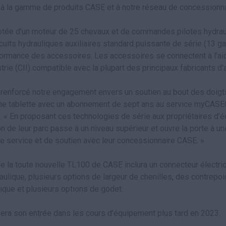
 la gamme de produits CASE et à notre réseau de concessionna
tée d’un moteur de 25 chevaux et de commandes pilotes hydrau
rcuits hydrauliques auxiliaires standard puissante de série (13 ga
formance des accessoires. Les accessoires se connectent à l’aid
trie (CII) compatible avec la plupart des principaux fabricants 
enforcé notre engagement envers un soutien au bout des doigts,
une tablette avec un abonnement de sept ans au service myCASE
. « En proposant ces technologies de série aux propriétaires d
 de leur parc passe à un niveau supérieur et ouvre la porte à un
e service et de soutien avec leur concessionnaire CASE. »
e la toute nouvelle TL100 de CASE inclura un connecteur électri
aulique, plusieurs options de largeur de chenilles, des contrep
gique et plusieurs options de godet.
ra son entrée dans les cours d’équipement plus tard en 2023.