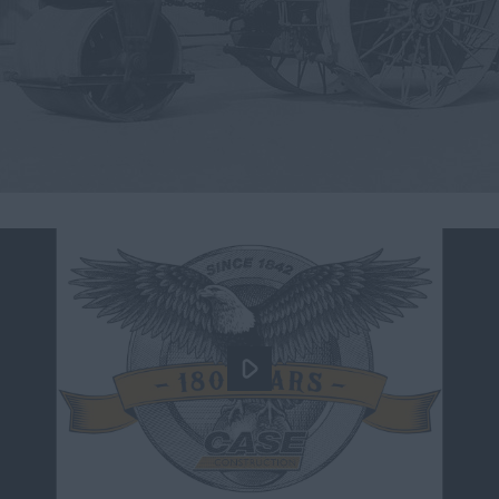
myCASEConstruction