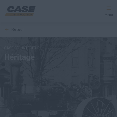
Menu
retour
Équipement
Services et solutions
CASE DE L’INTÉRIEUR
Héritage
Le monde CASE
Trouver votre concessionnaire
France
Recherche