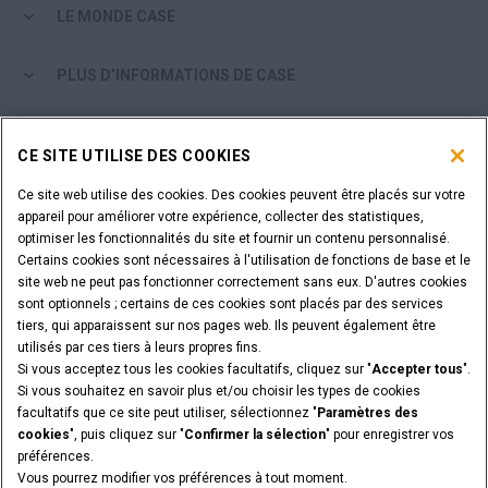
LE MONDE CASE
PLUS D’INFORMATIONS DE CASE
OUTILS D'ACHAT
CE SITE UTILISE DES COOKIES
ÊTES-VOUS UN CONCESSIONNAIRE ?
Ce site web utilise des cookies. Des cookies peuvent être placés sur votre
appareil pour améliorer votre expérience, collecter des statistiques,
optimiser les fonctionnalités du site et fournir un contenu personnalisé.
IDENTIFIANT DU CONCESSIONNAIRE
Certains cookies sont nécessaires à l'utilisation de fonctions de base et le
site web ne peut pas fonctionner correctement sans eux. D'autres cookies
sont optionnels ; certains de ces cookies sont placés par des services
VOUS SOUHAITEZ DEVENIR CONCESSIONNAIRE ?
tiers, qui apparaissent sur nos pages web. Ils peuvent également être
SOUMETTEZ VOTRE DEMANDE
utilisés par ces tiers à leurs propres fins.
Si vous acceptez tous les cookies facultatifs, cliquez sur "
Accepter tous
".
Si vous souhaitez en savoir plus et/ou choisir les types de cookies
facultatifs que ce site peut utiliser, sélectionnez "
Paramètres des
cookies
", puis cliquez sur "
Confirmer la sélection
" pour enregistrer vos
Informations légales
Conditions Particulières
préférences.
Avis de confidentialité
Paramètres des cookies
Vous pourrez modifier vos préférences à tout moment.