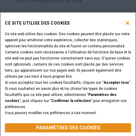
PLUS D’INFORMATIONS DE CASE
OUTILS D'ACHAT
CE SITE UTILISE DES COOKIES
ÊTES-VOUS UN CONCESSIONNAIRE ?
Ce site web utilise des cookies. Des cookies peuvent être placés sur votre
appareil pour améliorer votre expérience, collecter des statistiques,
optimiser les fonctionnalités du site et fournir un contenu personnalisé.
IDENTIFIANT DU CONCESSIONNAIRE
Certains cookies sont nécessaires à l'utilisation de fonctions de base et le
site web ne peut pas fonctionner correctement sans eux. D'autres cookies
sont optionnels ; certains de ces cookies sont placés par des services
VOUS SOUHAITEZ DEVENIR CONCESSIONNAIRE ?
tiers, qui apparaissent sur nos pages web. Ils peuvent également être
SOUMETTEZ VOTRE DEMANDE
utilisés par ces tiers à leurs propres fins.
Si vous acceptez tous les cookies facultatifs, cliquez sur "
Accepter tous
".
Si vous souhaitez en savoir plus et/ou choisir les types de cookies
facultatifs que ce site peut utiliser, sélectionnez "
Paramètres des
cookies
", puis cliquez sur "
Confirmer la sélection
" pour enregistrer vos
Informations légales
Conditions Particulières
préférences.
Avis de confidentialité
Paramètres des cookies
Vous pourrez modifier vos préférences à tout moment.
© 2026 CNH Industrial America LLC. All Rights Reserved. CASE and CNH
Capital are registered trademarks of CNH Industrial America LLC.
PARAMÈTRES DES COOKIES