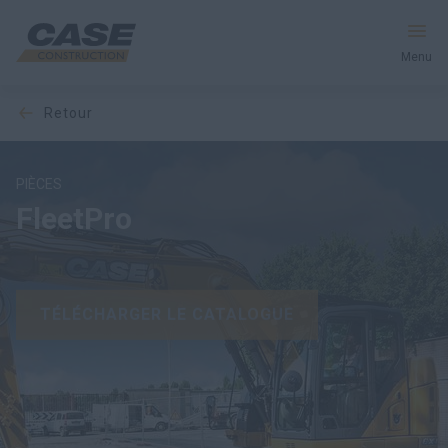
Menu
retour
Équipement
Services et solutions
PIÈCES
FleetPro
Le monde CASE
TÉLÉCHARGER LE CATALOGUE
Trouver votre concessionnaire
France
Recherche