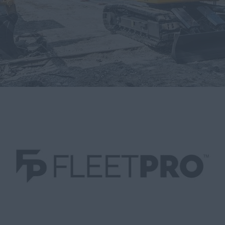
myCASEConstruction