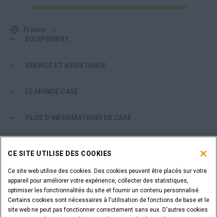
France
ÉQUIPEMENT
SERVICE ET ASSISTANCE
LE MONDE CASE
PLUS D’INFORMATIONS DE CASE
OUTILS D'ACHAT
CE SITE UTILISE DES COOKIES
ÊTES-VOUS UN CONCESSIONNAIRE ?
Ce site web utilise des cookies. Des cookies peuvent être placés sur votre
appareil pour améliorer votre expérience, collecter des statistiques,
optimiser les fonctionnalités du site et fournir un contenu personnalisé.
IDENTIFIANT DU CONCESSIONNAIRE
Certains cookies sont nécessaires à l'utilisation de fonctions de base et le
site web ne peut pas fonctionner correctement sans eux. D'autres cookies