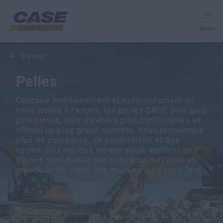
Menu
retour
Équipement
Pelles
Services et solutions
Conçues intérieurement et extérieurement en
vous tenant à l’esprit, les pelles CASE sont plus
Le monde CASE
puissantes, plus durables plus confortables et
offrent un plus grand contrôle. Vous recherchez
plus de puissance, de productivité et des
cycles plus rapides en une seule application ?
Trouver votre concessionnaire
De nos mini-pelles aux pelles de moyenne et
grande taille, CASE a la machine qu’il vous faut.
France
Recherche