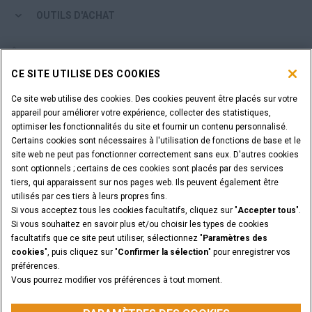
OUTILS D'ACHAT
ÊTES-VOUS UN CONCESSIONNAIRE ?
CE SITE UTILISE DES COOKIES
IDENTIFIANT DU CONCESSIONNAIRE
Ce site web utilise des cookies. Des cookies peuvent être placés sur votre
appareil pour améliorer votre expérience, collecter des statistiques,
optimiser les fonctionnalités du site et fournir un contenu personnalisé.
VOUS SOUHAITEZ DEVENIR CONCESSIONNAIRE ?
Certains cookies sont nécessaires à l'utilisation de fonctions de base et le
SOUMETTEZ VOTRE DEMANDE
site web ne peut pas fonctionner correctement sans eux. D'autres cookies
sont optionnels ; certains de ces cookies sont placés par des services
tiers, qui apparaissent sur nos pages web. Ils peuvent également être
utilisés par ces tiers à leurs propres fins.
Si vous acceptez tous les cookies facultatifs, cliquez sur "
Accepter tous
".
Informations légales
Conditions Particulières
Si vous souhaitez en savoir plus et/ou choisir les types de cookies
Avis de confidentialité
Paramètres des cookies
facultatifs que ce site peut utiliser, sélectionnez "
Paramètres des
© 2026 CNH Industrial America LLC. All Rights Reserved. CASE and CNH
cookies
", puis cliquez sur "
Confirmer la sélection
" pour enregistrer vos
Capital are registered trademarks of CNH Industrial America LLC.
préférences.
Vous pourrez modifier vos préférences à tout moment.
RETOUR EN HAUT