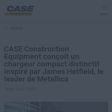
Menu
retour
Équipement
Services et solutions
CASE Construction
Equipment conçoit un
Le monde CASE
chargeur compact distinctif
inspiré par James Hetfield, le
leader de Metallica
Trouver votre concessionnaire
7ème avril 2025
France
Recherche