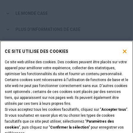
LE MONDE CASE
PLUS D’INFORMATIONS DE CASE
OUTILS D'ACHAT
CE SITE UTILISE DES COOKIES
ÊTES-VOUS UN CONCESSIONNAIRE ?
Ce site web utilise des cookies. Des cookies peuvent être placés sur votre
appareil pour améliorer votre expérience, collecter des statistiques,
optimiser les fonctionnalités du site et fournir un contenu personnalisé.
IDENTIFIANT DU CONCESSIONNAIRE
Certains cookies sont nécessaires à l'utilisation de fonctions de base et le
site web ne peut pas fonctionner correctement sans eux. D'autres cookies
sont optionnels ; certains de ces cookies sont placés par des services
VOUS SOUHAITEZ DEVENIR CONCESSIONNAIRE ?
tiers, qui apparaissent sur nos pages web. Ils peuvent également être
SOUMETTEZ VOTRE DEMANDE
utilisés par ces tiers à leurs propres fins.
Si vous acceptez tous les cookies facultatifs, cliquez sur "
Accepter tous
".
Si vous souhaitez en savoir plus et/ou choisir les types de cookies
facultatifs que ce site peut utiliser, sélectionnez "
Paramètres des
cookies
", puis cliquez sur "
Confirmer la sélection
" pour enregistrer vos
Informations légales
Conditions Particulières