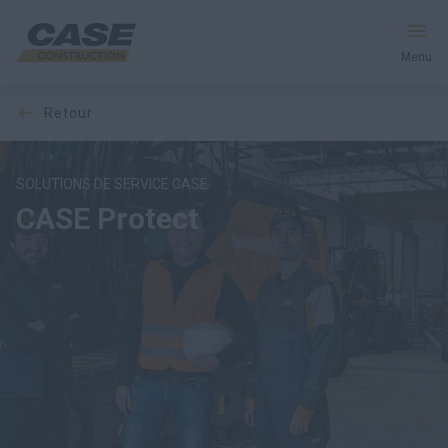
Menu
retour
Équipement
Services et solutions
SOLUTIONS DE SERVICE CASE
CASE Protect
Le monde CASE
Trouver votre concessionnaire
France
Recherche