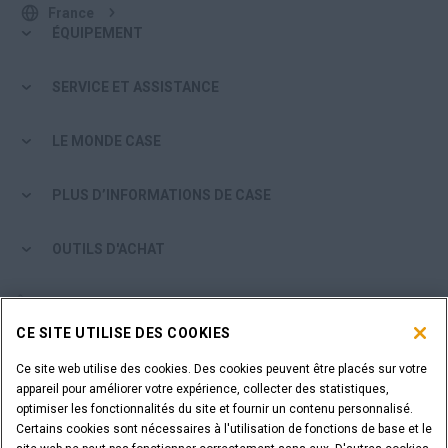
France
ÉQUIPEMENT
SERVICE ET ASSISTANCE
LE MONDE CASE
PLUS D’INFORMATIONS DE CASE
OUTILS D'ACHAT
ÊTES-VOUS UN CONCESSIONNAIRE ?
CE SITE UTILISE DES COOKIES
IDENTIFIANT DU CONCESSIONNAIRE
Ce site web utilise des cookies. Des cookies peuvent être placés sur votre
appareil pour améliorer votre expérience, collecter des statistiques,
optimiser les fonctionnalités du site et fournir un contenu personnalisé.
VOUS SOUHAITEZ DEVENIR CONCESSIONNAIRE ?
Certains cookies sont nécessaires à l'utilisation de fonctions de base et le
SOUMETTEZ VOTRE DEMANDE