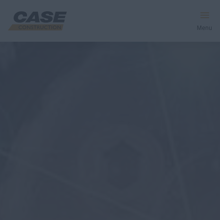
Menu
Peralatan
Layanan & Solusi
Dunia CASE
Temukan Dealer
Indonesia
Cari