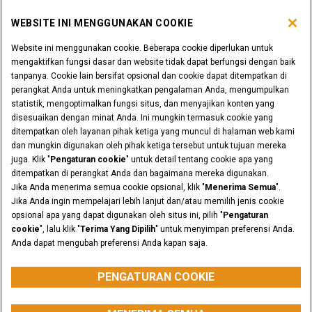
WEBSITE INI MENGGUNAKAN COOKIE
ALAT BELANJA
Website ini menggunakan cookie. Beberapa cookie diperlukan untuk
APAKAH ANDA SEORANG DEALER?
mengaktifkan fungsi dasar dan website tidak dapat berfungsi dengan baik
tanpanya. Cookie lain bersifat opsional dan cookie dapat ditempatkan di
perangkat Anda untuk meningkatkan pengalaman Anda, mengumpulkan
LOGIN DEALER
statistik, mengoptimalkan fungsi situs, dan menyajikan konten yang
disesuaikan dengan minat Anda. Ini mungkin termasuk cookie yang
ditempatkan oleh layanan pihak ketiga yang muncul di halaman web kami
INGIN MENJADI DEALER?
dan mungkin digunakan oleh pihak ketiga tersebut untuk tujuan mereka
KIRIMKAN PERMINTAAN ANDA
juga. Klik "
Pengaturan cookie
" untuk detail tentang cookie apa yang
ditempatkan di perangkat Anda dan bagaimana mereka digunakan.
Jika Anda menerima semua cookie opsional, klik "
Menerima Semua
".
Jika Anda ingin mempelajari lebih lanjut dan/atau memilih jenis cookie
opsional apa yang dapat digunakan oleh situs ini, pilih "
Pengaturan
Pemberitahuan hukum
Syarat & Ketentuan
cookie
", lalu klik "
Terima Yang Dipilih
" untuk menyimpan preferensi Anda.
Rahasia pribadi
Pengaturan Cookie
Anda dapat mengubah preferensi Anda kapan saja.
© 2026 CNH Industrial America LLC. All Rights Reserved CASE dan CNH
Capital adalah merek dagang terdaftar CNH Industrial America LLC.
PENGATURAN COOKIE