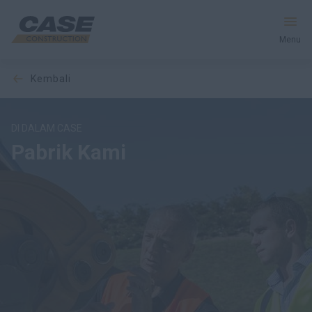
Menu
kembali
Peralatan
Layanan & Solusi
DI DALAM CASE
Pabrik Kami
Dunia CASE
Temukan Dealer
Indonesia
Cari