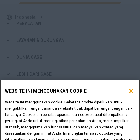
Indonesia
PERALATAN
LAYANAN & DUKUNGAN
DUNIA CASE
LEBIH DARI CASE
WEBSITE INI MENGGUNAKAN COOKIE
ALAT BELANJA
Website ini menggunakan cookie. Beberapa cookie diperlukan untuk
APAKAH ANDA SEORANG DEALER?
mengaktifkan fungsi dasar dan website tidak dapat berfungsi dengan baik
tanpanya. Cookie lain bersifat opsional dan cookie dapat ditempatkan di
perangkat Anda untuk meningkatkan pengalaman Anda, mengumpulkan
LOGIN DEALER
statistik, mengoptimalkan fungsi situs, dan menyajikan konten yang
disesuaikan dengan minat Anda. Ini mungkin termasuk cookie yang
ditempatkan oleh layanan pihak ketiga yang muncul di halaman web kami