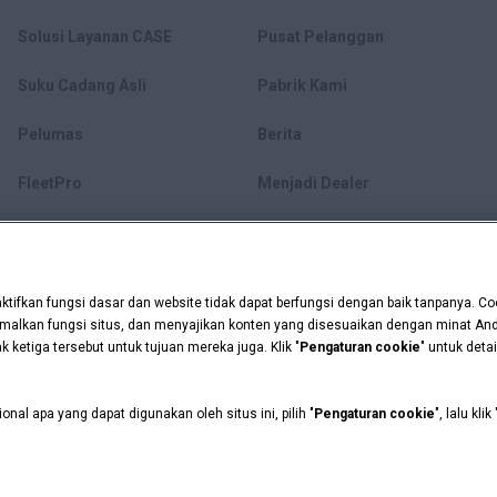
Solusi Layanan CASE
Pusat Pelanggan
Suku Cadang Asli
Pabrik Kami
Pelumas
Berita
FleetPro
Menjadi Dealer
ifkan fungsi dasar dan website tidak dapat berfungsi dengan baik tanpanya. Coo
lkan fungsi situs, dan menyajikan konten yang disesuaikan dengan minat Anda
ketiga tersebut untuk tujuan mereka juga. Klik "
Pengaturan cookie
" untuk det
nal apa yang dapat digunakan oleh situs ini, pilih "
Pengaturan cookie
", lalu klik 
i
Pengaturan Cookie
 Capital adalah merek dagang terdaftar CNH Industrial America LLC.