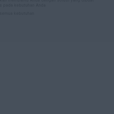
 akan membantu Anda dengan solusi yang dibuat
s pada kebutuhan Anda
 semua kebutuhan