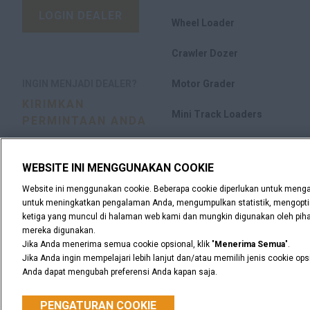
LOGIN DEALER
Wheel Loader
Crawler Dozer
INGIN MENJADI DEALER?
Motor Grader
KIRIMKAN
Mini Track Loaders
PERMINTAAN ANDA
Compact Track Loader
WEBSITE INI MENGGUNAKAN COOKIE
Skid Steer Loader
Website ini menggunakan cookie. Beberapa cookie diperlukan untuk mengakt
untuk meningkatkan pengalaman Anda, mengumpulkan statistik, mengoptima
Compactor
ketiga yang muncul di halaman web kami dan mungkin digunakan oleh pihak 
mereka digunakan.
Jika Anda menerima semua cookie opsional, klik "
Menerima Semua
".
Jika Anda ingin mempelajari lebih lanjut dan/atau memilih jenis cookie opsio
Anda dapat mengubah preferensi Anda kapan saja.
Pemberitahuan hukum
Syarat & Ketentuan
Rahasia pribad
© 2026 CNH Industrial America LLC. All Rights Reserved CASE dan CNH
PENGATURAN COOKIE