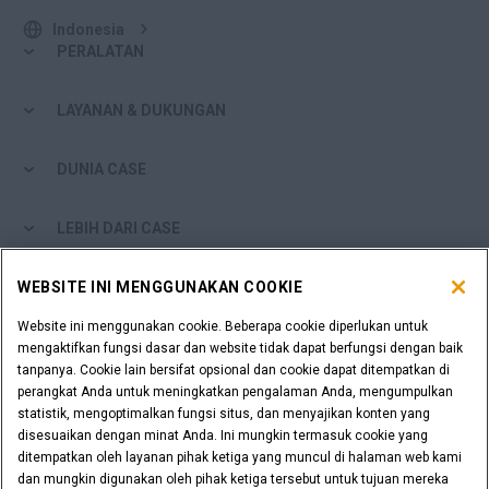
Indonesia
PERALATAN
LAYANAN & DUKUNGAN
DUNIA CASE
LEBIH DARI CASE
WEBSITE INI MENGGUNAKAN COOKIE
ALAT BELANJA
Website ini menggunakan cookie. Beberapa cookie diperlukan untuk
APAKAH ANDA SEORANG DEALER?
mengaktifkan fungsi dasar dan website tidak dapat berfungsi dengan baik
tanpanya. Cookie lain bersifat opsional dan cookie dapat ditempatkan di
perangkat Anda untuk meningkatkan pengalaman Anda, mengumpulkan
LOGIN DEALER
statistik, mengoptimalkan fungsi situs, dan menyajikan konten yang
disesuaikan dengan minat Anda. Ini mungkin termasuk cookie yang
ditempatkan oleh layanan pihak ketiga yang muncul di halaman web kami
INGIN MENJADI DEALER?
dan mungkin digunakan oleh pihak ketiga tersebut untuk tujuan mereka