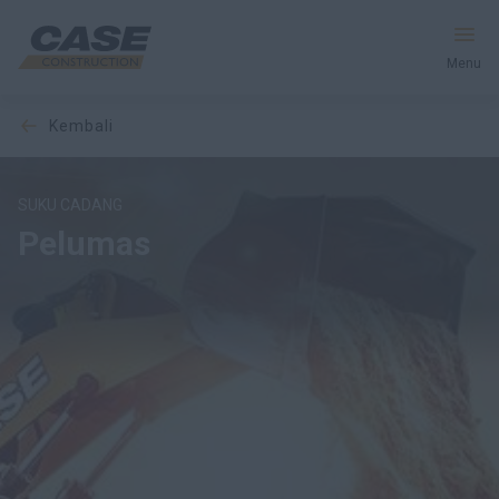
Menu
kembali
Peralatan
Layanan & Solusi
SUKU CADANG
Pelumas
Dunia CASE
Temukan Dealer
Indonesia
Cari