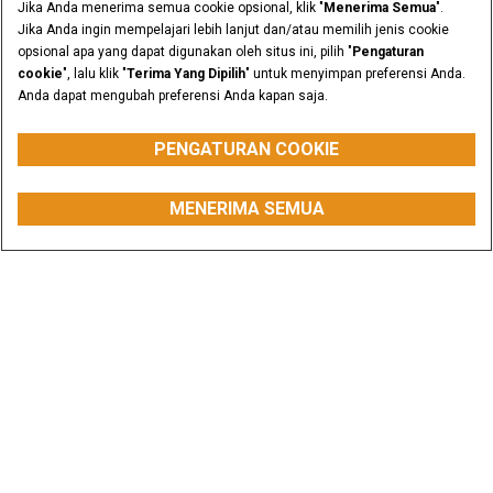
Jika Anda menerima semua cookie opsional, klik "
Menerima Semua
".
Jika Anda ingin mempelajari lebih lanjut dan/atau memilih jenis cookie
opsional apa yang dapat digunakan oleh situs ini, pilih "
Pengaturan
cookie
", lalu klik "
Terima Yang Dipilih
" untuk menyimpan preferensi Anda.
Anda dapat mengubah preferensi Anda kapan saja.
PENGATURAN COOKIE
OPERATING WEIGHT
from 15353 to 18120
MENERIMA SEMUA
kg
MINTA PENAWARAN
BELI SUKU CADANG
HUBUNGI KAMI
TEMUKAN DEALER
Gambaran Umum
Fitur
Model
Galeri Media