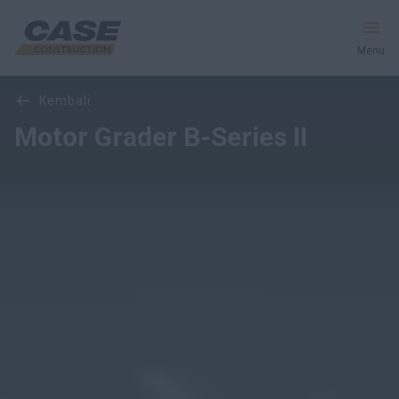
Menu
Gambaran Umum
Fitur
Model
Galeri Media
kembali
Peralatan
Motor Grader B-Series II
Layanan & Solusi
Dunia CASE
Temukan Dealer
Indonesia
Cari