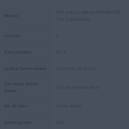
FPT Industri Mesin F4HFA613N,
Model
Tier 2 peraturan
silinder
6
Pemindahan
6,7 L
injeksi bahan bakar
common rail direct
Saringan bahan
Scr-on, dengan layar
bakar
Air di take
Cross-aliran
pendinginan
Cair