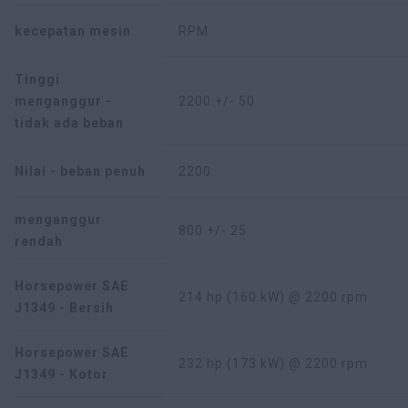
kecepatan mesin
RPM
Tinggi
menganggur -
2200 +/- 50
tidak ada beban
Nilai - beban penuh
2200
menganggur
800 +/- 25
rendah
Horsepower SAE
214 hp (160 kW) @ 2200 rpm
J1349 - Bersih
Horsepower SAE
232 hp (173 kW) @ 2200 rpm
J1349 - Kotor