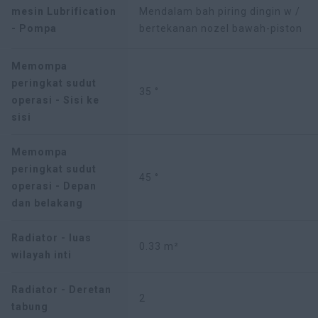
mesin Lubrification
Mendalam bah piring dingin w /
- Pompa
bertekanan nozel bawah-piston
Memompa
peringkat sudut
35 °
operasi - Sisi ke
sisi
Memompa
peringkat sudut
45 °
operasi - Depan
dan belakang
Radiator - luas
0.33 m²
wilayah inti
Radiator - Deretan
2
tabung