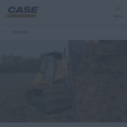
Menu
kembali
Peralatan
Layanan & Solusi
Dunia CASE
Temukan Dealer
Indonesia
Cari