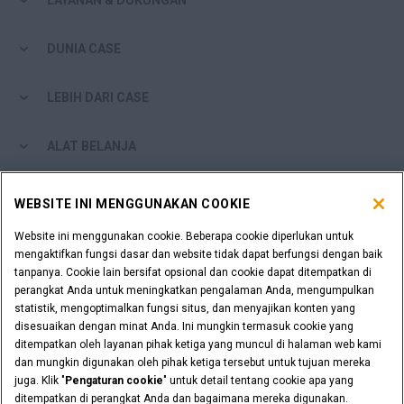
LAYANAN & DUKUNGAN
DUNIA CASE
LEBIH DARI CASE
ALAT BELANJA
APAKAH ANDA SEORANG DEALER?
WEBSITE INI MENGGUNAKAN COOKIE
Website ini menggunakan cookie. Beberapa cookie diperlukan untuk
LOGIN DEALER
mengaktifkan fungsi dasar dan website tidak dapat berfungsi dengan baik
tanpanya. Cookie lain bersifat opsional dan cookie dapat ditempatkan di
perangkat Anda untuk meningkatkan pengalaman Anda, mengumpulkan
INGIN MENJADI DEALER?
statistik, mengoptimalkan fungsi situs, dan menyajikan konten yang
KIRIMKAN PERMINTAAN ANDA
disesuaikan dengan minat Anda. Ini mungkin termasuk cookie yang
ditempatkan oleh layanan pihak ketiga yang muncul di halaman web kami
dan mungkin digunakan oleh pihak ketiga tersebut untuk tujuan mereka
juga. Klik "
Pengaturan cookie
" untuk detail tentang cookie apa yang
ditempatkan di perangkat Anda dan bagaimana mereka digunakan.