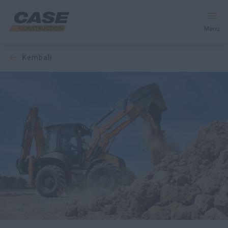
Menu
kembali
Peralatan
Layanan & Solusi
Dunia CASE
Temukan Dealer
Indonesia
Cari