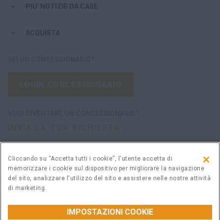
PIU' NOTIZIE DA CASE
ACQUISTA
SEI UN CONCESSIONARIO?
LOGIN CONCESSIONARIO
VUOI DIVENTARE UN CONCESSIONARIO?
INVIA LA TUA RICHIESTA
Cliccando su “Accetta tutti i cookie”, l'utente accetta di
memorizzare i cookie sul dispositivo per migliorare la navigazione
Avvertenza legale
Termini e condizioni
del sito, analizzare l'utilizzo del sito e assistere nelle nostre attività
Informativa sulla privacy
Impostazioni cookie
di marketing.
© 2026 CNH Industrial America LLC. All Rights Reserved. CASE and CNH
Capital are registered trademarks of CNH Industrial America LLC.
IMPOSTAZIONI COOKIE