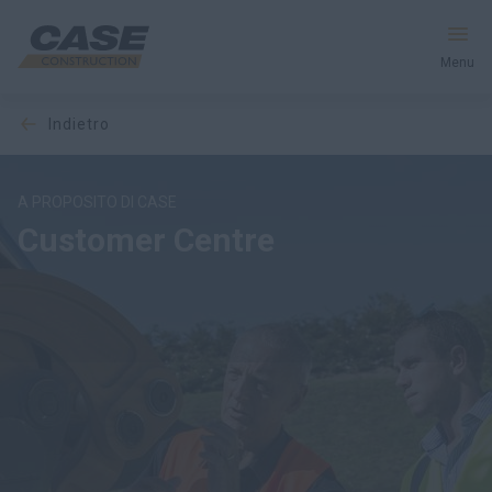
Menu
indietro
Macchine
Servizi e Soluzioni
A PROPOSITO DI CASE
Customer Centre
Il mondo CASE
Trova un concessionario
Italia
Ricerca