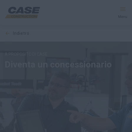
Menu
indietro
Macchine
Servizi e Soluzioni
A PROPOSITO DI CASE
Diventa un concessionario
Il mondo CASE
Trova un concessionario
Italia
Ricerca