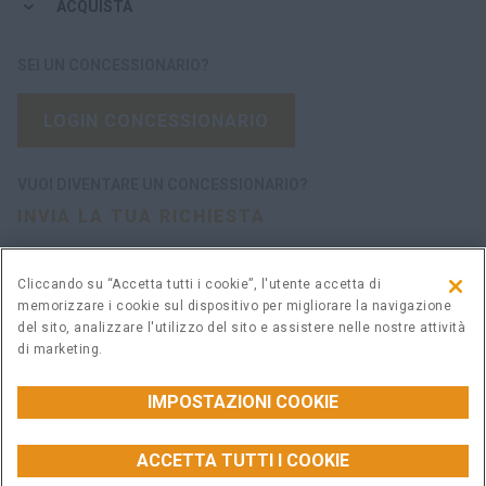
ACQUISTA
SEI UN CONCESSIONARIO?
LOGIN CONCESSIONARIO
VUOI DIVENTARE UN CONCESSIONARIO?
INVIA LA TUA RICHIESTA
Cliccando su “Accetta tutti i cookie”, l'utente accetta di
memorizzare i cookie sul dispositivo per migliorare la navigazione
Avvertenza legale
Termini e condizioni
del sito, analizzare l'utilizzo del sito e assistere nelle nostre attività
Informativa sulla privacy
Impostazioni cookie
di marketing.
© 2026 CNH Industrial America LLC. All Rights Reserved. CASE and CNH
Capital are registered trademarks of CNH Industrial America LLC.
IMPOSTAZIONI COOKIE
ACCETTA TUTTI I COOKIE
TORNA ALL'INIZIO