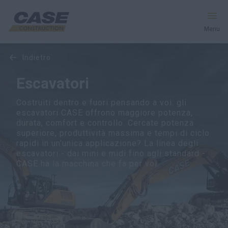
Menu
indietro
Macchine
Escavatori
Servizi e Soluzioni
Costruiti dentro e fuori pensando a voi: gli
escavatori CASE offrono maggiore potenza,
Il mondo CASE
durata, comfort e controllo. Cercate potenza
superiore, produttività massima e tempi di ciclo
rapidi in un'unica applicazione? La linea degli
escavatori - dai mini e midi fino agli standard -
Trova un concessionario
CASE ha la macchina che fa per voi.
Italia
Ricerca