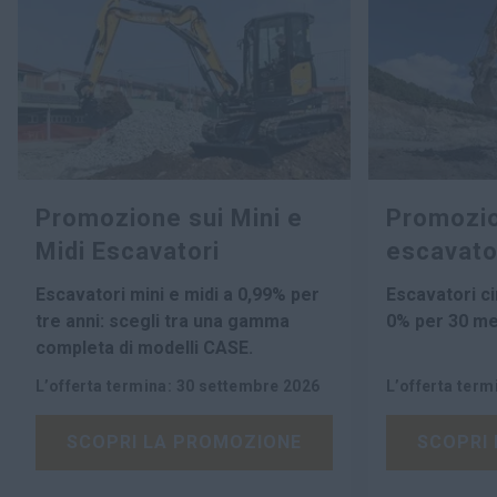
Promozione sui Mini e
Promozio
Midi Escavatori
escavator
Escavatori mini e midi a
0,99%
per
Escavatori ci
tre anni:
scegli tra una gamma
0% per 30 me
completa di modelli CASE.
L’offerta termina
:
30 settembre 2026
L’offerta term
SCOPRI LA PROMOZIONE
SCOPRI