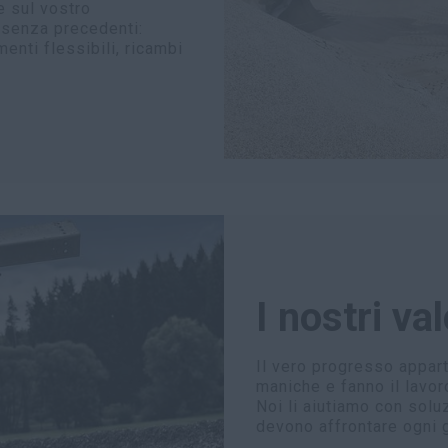
e sul vostro
 senza precedenti:
enti flessibili, ricambi
I nostri va
Il vero progresso appart
maniche e fanno il lavor
Noi li aiutiamo con solu
devono affrontare ogni g