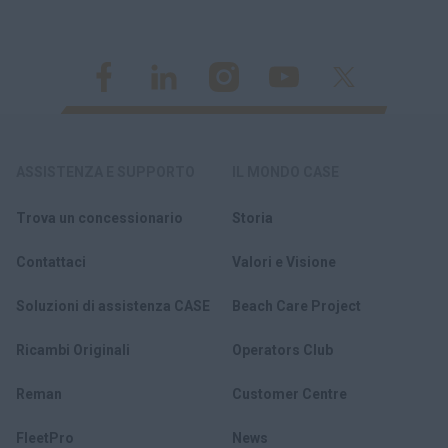
compatte cingolate.
ASSISTENZA E SUPPORTO
IL MONDO CASE
Trova un concessionario
Storia
Contattaci
Valori e Visione
Soluzioni di assistenza CASE
Beach Care Project
Ricambi Originali
Operators Club
Reman
Customer Centre
FleetPro
News