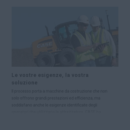
Le vostre esigenze, la vostra
soluzione
Il processo porta a macchine da costruzione che non
solo offrono grandi prestazioni ed efficienza, ma
soddisfano anche le esigenze identificate degli
operatori che utilizzano le attrezzature. CASE ha
incluso questo coinvolgimento dei clienti nello sviluppo
della nostra più recente linea di terne, minipale e pale