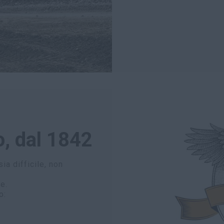
o, dal 1842
ia difficile, non
e.
o: