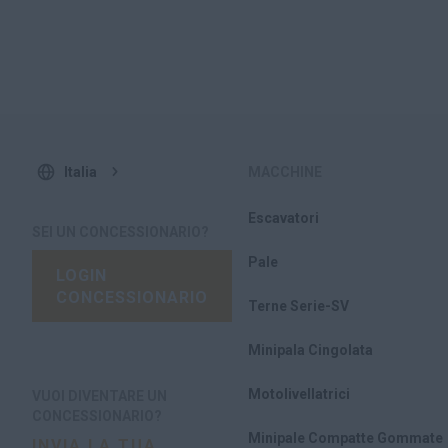
i prototipi dei nuovi modelli e riferiscono sulla loro
usabilità
Integrazione del feedback dei clienti nel design finale
del prodotto
Italia
MACCHINE
Escavatori
SEI UN CONCESSIONARIO?
Pale
LOGIN
CONCESSIONARIO
Terne Serie-SV
Minipala Cingolata
Motolivellatrici
VUOI DIVENTARE UN
CONCESSIONARIO?
Minipale Compatte Gommate
INVIA LA TUA