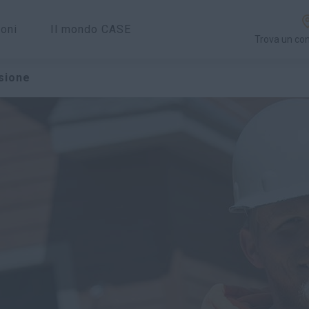
ioni
Il mondo CASE
Trova un co
isione