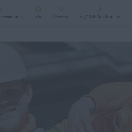
ncessionario
Italia
Ricerca
myCASEConstruction