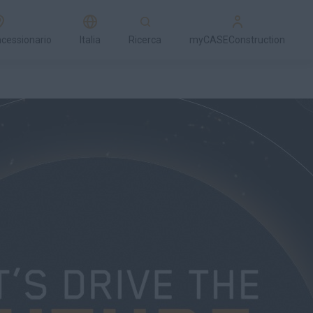
ncessionario
Italia
Ricerca
myCASEConstruction
Rimani aggiornato