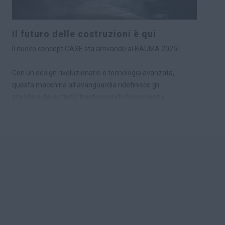
e ottenere crediti ambientali, migliorando al contempo
la reputazione aziendale.
Il futuro delle costruzioni è qui
Il nuovo concept CASE sta arrivando al BAUMA 2025!
Con un design rivoluzionario e tecnologia avanzata,
questa macchina all’avanguardia ridefinisce gli
standard del settore, trasformando l’esperienza
dell’operatore con una flessibilità funzionale e una
sicurezza senza pari, anche nelle condizioni più difficili.
Nato dalla nostra strategia “Drive the Future”, il concept
CASE è destinato a trasformare il modo di lavorare in
cantiere.
Vieni a scoprire il nuovo concept allo stand CASE
durante il BAUMA 2025 e preparati a essere stupito.