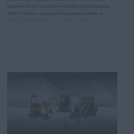
rappresenta un'evoluzione nell’ambito degli escavatori
elettrici full-size. Grazie al rivoluzionario sistema di
batterie modulari zQuip, è possibile sostituire
rapidamente le batterie, garantendo tempi di inattività
ridotti e prestazioni costanti. Questo consente agli
operatori di lavorare senza interruzioni per l’intera
giornata, migliorando significativamente la produttività
in cantiere.
L’azienda continua a puntare sull’integrazione delle più
avanzate tecnologie nelle macchine CASE, tra cui quelle
di Hemisphere e Raven, recentemente acquisite da
CNH. La strategia si focalizza su elettrificazione,
digitalizzazione e automazione, consolidando
partnership strategiche con leader del settore.
L'impegno per l'innovazione è dimostrato dalla
collaborazione con MOOG per i sistemi avanzati di
batterie elettriche e con GRAVIS ROBOTICS per
soluzioni all’avanguardia nella digitalizzazione e nei