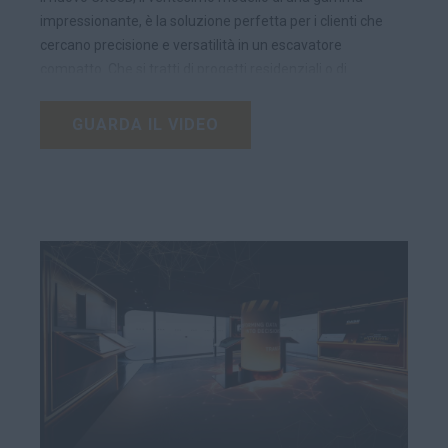
impressionante, è la soluzione perfetta per i clienti che
cercano precisione e versatilità in un escavatore
compatto. Che si tratti di progetti residenziali o di
cantieri commerciali, il CX38D offre l'equilibrio ideale tra
potenza e comfort. Il design compatto consente
GUARDA IL VIDEO
movimenti precisi e grande manovrabilità in spazi
ristretti, rendendolo perfetto per i lavori urbani. I
comandi ausiliari elettroproporzionali e la guida della
macchina Hemisphere rendono il CX38D
incredibilmente adattabile, garantendo la possibilità di
affrontare un'ampia gamma di compiti con facilità e
precisione. La tecnologia GNSS di Hemisphere fornisce il
posizionamento e il tracciamento della macchina in
tempo reale, contribuendo a ottimizzare
l'avanzamento del lavoro e a ridurre al minimo gli
sprechi di materiale.