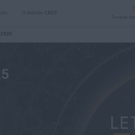
ioni
Il mondo CASE
Trova un co
tola?
Dove trovarci
Comunità
Calendario eventi
 2025
25