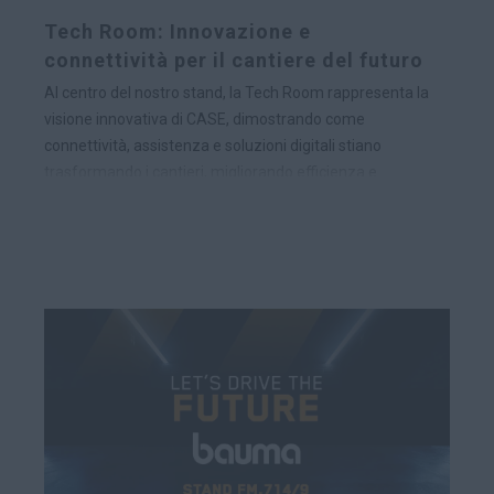
Tech Room: Innovazione e
connettività per il cantiere del futuro
Al centro del nostro stand, la Tech Room rappresenta la
visione innovativa di CASE, dimostrando come
connettività, assistenza e soluzioni digitali stiano
trasformando i cantieri, migliorando efficienza e
produttività. CASE è orgogliosa di offrire 7 anni di
connettività standard su tutte le attrezzature,
integrando le avanzate tecnologie SiteConnect e
Connect Center, che segnano il passaggio da
un’assistenza reattiva a un approccio più proattivo e
predittivo.
Un'importante novità è myCASEConstruction, un
portale intuitivo accessibile sia online che tramite app,
progettato per semplificare la gestione della flotta,
l’accesso alla documentazione e la comunicazione con
CASE e i concessionari. Questo hub centralizzato
ottimizza il monitoraggio delle operazioni, riduce i costi