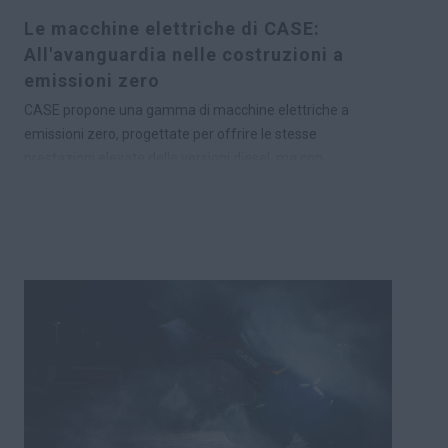
veicoli pesanti autonomi.
Le macchine elettriche di CASE:
All'avanguardia nelle costruzioni a
emissioni zero
CASE propone una gamma di macchine elettriche a
emissioni zero, progettate per offrire le stesse
prestazioni elevate delle versioni diesel, ma con
vantaggi significativi: assenza di emissioni allo scarico,
rumorosità ridotta e tempi di ricarica rapidi. Grazie alle
trasmissioni elettriche, queste macchine erogano
coppia istantanea, garantendo una potenza operativa
superiore e un’autonomia fino a otto ore. Le funzionalità
di ricarica rapida assicurano la continuità operativa per
l’intera giornata lavorativa.
Ideali per operare in aree sensibili al rumore, come zone
residenziali, scuole, ospedali o cantieri notturni, le
macchine elettriche ampliano le opportunità di
business. Consentono ai clienti di accedere a nuovi
mercati, qualificarsi per gare d’appalto a emissioni zero