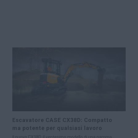
materiali e le attività di costruzione, questa macchina
da 97 CV/72 kW combina una potenza impressionante
con il comfort dell'operatore, per facilitare anche i lavori
più difficili.
La cabina dell'operatore è progettata per garantire
massima visibilità e sicurezza, grazie a un’ampia
superficie vetrata, una console anteriore ribassata e
una telecamera posteriore di serie. I comandi integrati
nel sedile e il design ergonomico riducono
l’affaticamento, assicurando un comfort ottimale
anche durante i turni più lunghi. La trasmissione, dotata
di tecnologia “shift-on-fly”, è studiata appositamente
per macchinari industriali ad alta trazione, consentendo
cambi di marcia fluidi e senza interruzioni.
Escavatore CASE CX38D: Compatto
ma potente per qualsiasi lavoro
Il nuovo CX38D, il ventesimo modello di una gamma