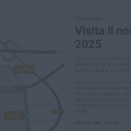
2025 di Bauma con lo slogan "LET’S DRIVE THE
FUTURE". Oltre a presentare nuove macchine elettriche
e a migliorare i servizi digitali, CASE proporrà anche
Dove trovarci
un'area dedicata alle opportunità offerte
Visita il 
dall'automazione e dalla connettività.
2025
Vieni a trovarci allo STAND CASE FM 714/9 e scopri
come CASE sta definendo il futuro dell'edilizia con
L'esposizione CASE a 
soluzioni sostenibili e tecnologicamente avanzate per
distribuite su uno stand
soddisfare le esigenze dei nostri clienti.
punto nodale e cuore te
Le macchine esposte co
entusiasmanti aggiornam
escavatori cingolati. Un
gamma di modelli elettri
all'avanguardia a contro
CASE.
STAND FM. 714/9