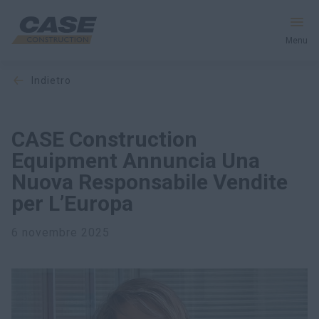
Menu
indietro
Macchine
Servizi e Soluzioni
CASE Construction
Equipment Annuncia Una
Il mondo CASE
Nuova Responsabile Vendite
per L’Europa
Trova un concessionario
6 novembre 2025
Italia
Ricerca