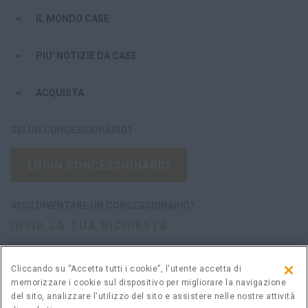
IL MONDO CASE
PIU' NOTIZIE DA CASE
ACQUISTA
SEI UN CONCESSIONARIO?
LOGIN CONCESSIONARIO
VUOI DIVENTARE UN CONCESSIONARIO?
INVIA LA TUA RICHIESTA
Cliccando su “Accetta tutti i cookie”, l'utente accetta di
memorizzare i cookie sul dispositivo per migliorare la navigazione
Avvertenza legale
Termini e condizioni
del sito, analizzare l'utilizzo del sito e assistere nelle nostre attività
Informativa sulla privacy
Impostazioni cookie