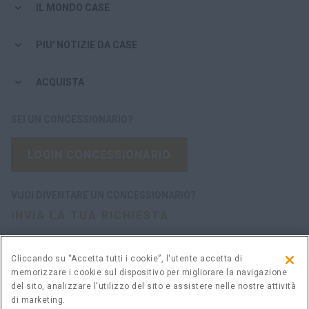
IL MONDO CASE
PIU' NOTIZIE DA CASE
ACQUISTA
SEI UN CONCESSIONARIO?
LOGIN CONCESSIONARIO
VUOI DIVENTARE UN CONCESSIONARIO?
INVIA LA TUA RICHIESTA
Cliccando su “Accetta tutti i cookie”, l'utente accetta di
memorizzare i cookie sul dispositivo per migliorare la navigazione
Avvertenza legale
Termini e condizioni
del sito, analizzare l'utilizzo del sito e assistere nelle nostre attività
Informativa sulla privacy
Impostazioni cookie
di marketing.