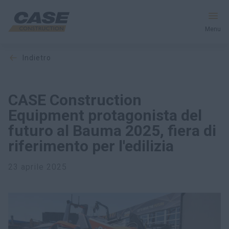
Menu
indietro
Macchine
Servizi e Soluzioni
CASE Construction
Equipment protagonista del
Il mondo CASE
futuro al Bauma 2025, fiera di
riferimento per l'edilizia
Trova un concessionario
23 aprile 2025
Italia
Ricerca