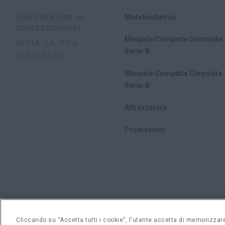
Motolivellatrici
VUOI DIVENTARE UN
CONCESSIONARIO?
Minipale Compatte Gommate
INVIA LA TUA
Serie-B
RICHIESTA
Minipale Compatte Cingolate
Serie-B
Attrezzature
Promozioni
Cliccando su “Accetta tutti i cookie”, l'utente accetta di memorizzare 
Avvertenza legale
Termini e condizioni
Informativa sulla 