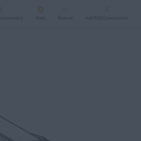
ncessionario
Italia
Ricerca
myCASEConstruction