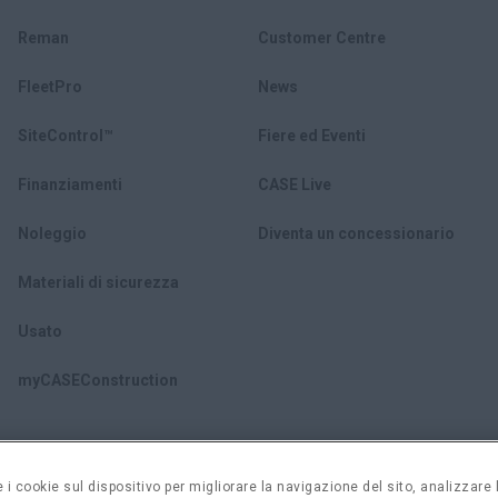
Reman
Customer Centre
FleetPro
News
SiteControl™
Fiere ed Eventi
Finanziamenti
CASE Live
Noleggio
Diventa un concessionario
Materiali di sicurezza
Usato
myCASEConstruction
i cookie sul dispositivo per migliorare la navigazione del sito, analizzare l'
privacy
Impostazioni cookie