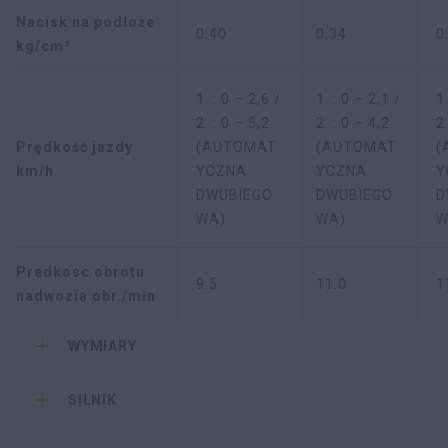
Nacisk na podłoże
0,40
0,34
0
kg/cm²
1. : 0 ÷ 2,6 /
1. : 0 ÷ 2,1 /
1
2. : 0 ÷ 5,2
2. : 0 ÷ 4,2
2
Prędkość jazdy
(AUTOMAT
(AUTOMAT
(
km/h
YCZNA
YCZNA
Y
DWUBIEGO
DWUBIEGO
D
WA)
WA)
W
Predkosc obrotu
9.5
11.0
1
nadwozia obr./min
WYMIARY
SILNIK