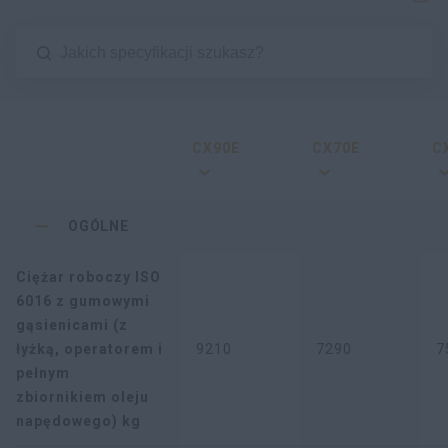
CX90E
CX70E
C
OGÓLNE
Ciężar roboczy ISO
6016 z gumowymi
gąsienicami (z
łyżką, operatorem i
9210
7290
7
pełnym
zbiornikiem oleju
napędowego) kg