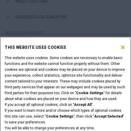
WIĘCEJ OD CASE
NARZĘDZIA DO ZAKUPÓW
JESTEŚ DEALEREM?
THIS WEBSITE USES COOKIES
LOGOWANIE DEALERA
This website uses cookies. Some cookies are necessary to enable basic
functions and the website cannot function properly without them. Other
CHCESZ ZOSTAĆ DEALEREM?
cookies are optional and cookies may be placed on your device to improve
ZŁÓŻ WNIOSEK
your experience, collect statistics, optimize site functionality and deliver
content tailored to your interests. These may include cookies placed by
third party services that appear on our webpages and may be used by such
third parties for their purposes too. Click on "
Cookie Settings
" for details
about what cookies are placed on your device and how they are used.
Informacje Prawne
Warunki i Postanowienia
If you accept all optional cookies, click on "
Accept All
".
Polityce Prywatności
Cookie Settings
If you want to learn more and/or choose which types of optional cookies
© 2026 CNH Industrial America LLC. All Rights Reserved. CASE and CNH
this site can use, select "
Cookie Settings
", then click "
Accept Selected
"
Capital are registered trademarks of CNH Industrial America LLC.
to save your preferences.
You will be able to change your preferences at any time.