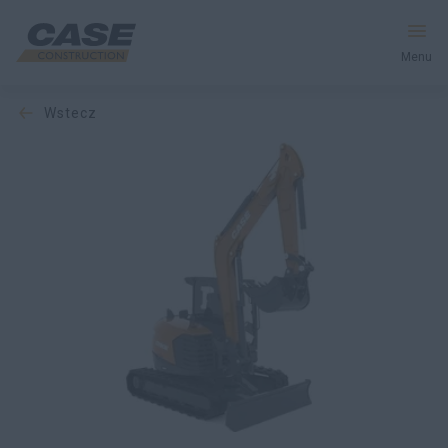
Menu
wstecz
Produkty
Usługi i Rozwiązania
CASE World
Znajdź dealera
Polska
Wyszukiwanie