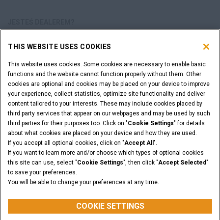
JESTEŚ DEALEREM?
THIS WEBSITE USES COOKIES
LOGOWANIE DEALERA
This website uses cookies. Some cookies are necessary to enable basic
functions and the website cannot function properly without them. Other
CHCESZ ZOSTAĆ DEALEREM?
cookies are optional and cookies may be placed on your device to improve
ZŁÓŻ WNIOSEK
your experience, collect statistics, optimize site functionality and deliver
content tailored to your interests. These may include cookies placed by
third party services that appear on our webpages and may be used by such
third parties for their purposes too. Click on "
Cookie Settings
" for details
about what cookies are placed on your device and how they are used.
Informacje Prawne
Warunki i Postanowienia
If you accept all optional cookies, click on "
Accept All
".
Polityce Prywatności
Cookie Settings
If you want to learn more and/or choose which types of optional cookies
© 2026 CNH Industrial America LLC. All Rights Reserved. CASE and CNH
this site can use, select "
Cookie Settings
", then click "
Accept Selected
"
Capital are registered trademarks of CNH Industrial America LLC.
to save your preferences.
You will be able to change your preferences at any time.
POWRÓT DO GÓRY
COOKIE SETTINGS