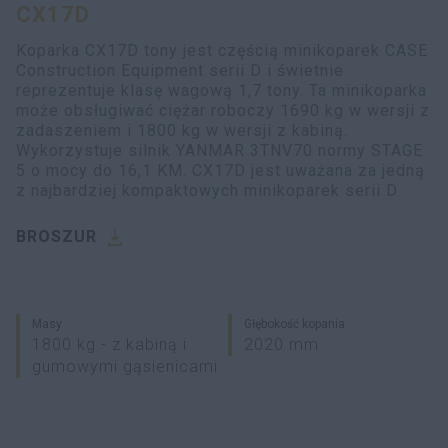
CX17D
myCASEConstruction
Koparka CX17D tony jest częścią minikoparek CASE
Construction Equipment serii D i świetnie
reprezentuje klasę wagową 1,7 tony. Ta minikoparka
może obsługiwać ciężar roboczy 1690 kg w wersji z
zadaszeniem i 1800 kg w wersji z kabiną.
Wykorzystuje silnik YANMAR 3TNV70 normy STAGE
5 o mocy do 16,1 KM. CX17D jest uważana za jedną
z najbardziej kompaktowych minikoparek serii D.
BROSZUR
Masy
Głębokość kopania
1800 kg - z kabiną i
2020 mm
gumowymi gąsienicami