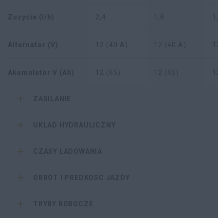
Zuzycie (l/h)
2,4
1,8
1
Alternator (V)
12 (40 A)
12 (40 A)
1
Akumulator V (Ah)
12 (65)
12 (45)
1
ZASILANIE
UKLAD HYDRAULICZNY
CZASY LADOWANIA
OBRÓT I PREDKOSC JAZDY
TRYBY ROBOCZE