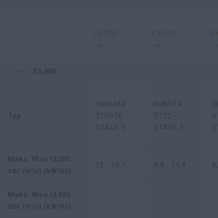
CX17D
CX12D
C
SILNIK
YANMAR
KUBOTA
K
Typ
3TNV70 -
D722 -
D
STAGE 5
STAGE 5
S
Maks. Moc (2200
12 - 16,1
8,8 - 11,8
8
obr./min) (kW/hp)
Maks. Moc (2400
-
-
-
obr./min) (kW/hp)