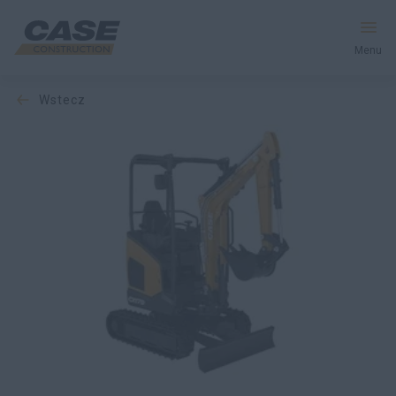
Menu
wstecz
Produkty
Usługi i Rozwiązania
CASE World
Znajdź dealera
Polska
Wyszukiwanie