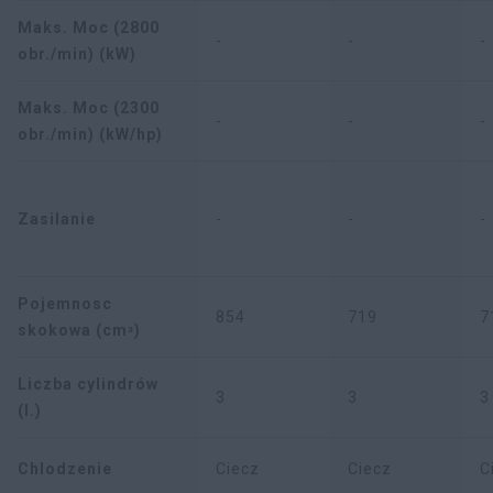
Maks. Moc (2800
-
-
-
obr./min) (kW)
Maks. Moc (2300
-
-
-
obr./min) (kW/hp)
Zasilanie
-
-
-
Pojemnosc
854
719
7
skokowa (cmᵌ)
Liczba cylindrów
3
3
3
(l.)
Chlodzenie
Ciecz
Ciecz
C