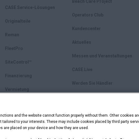
Beach Care Project
CASE Service-Lösungen
Operators Club
Originalteile
Kundencenter
Reman
Aktuelles
FleetPro
Messen und Veranstaltungen
SiteControl™
CASE Live
Finanzierung
Werden Sie Händler
Vermietung
Gebrauchte Ausrüstung
ctions and the website cannot function properly without them. Other cookies ar
myCASEConstruction
ent tailored to your interests. These may include cookies placed by third party se
ies are placed on your device and how they are used.