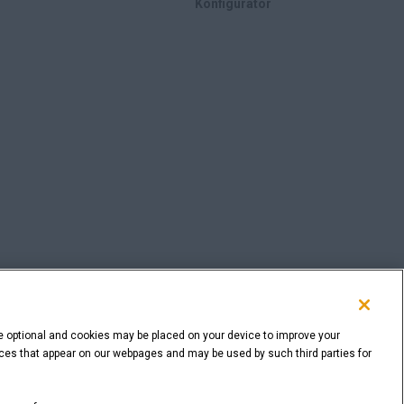
Konfigurator
e optional and cookies may be placed on your device to improve your
rvices that appear on our webpages and may be used by such third parties for
ZURÜCK NACH OBEN