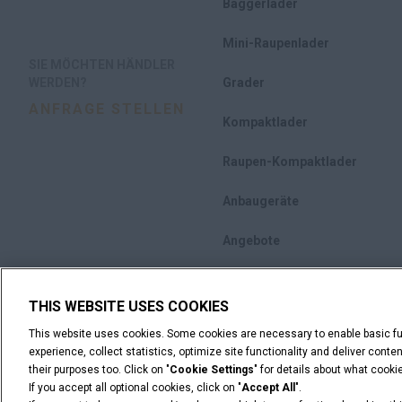
Baggerlader
Mini-Raupenlader
SIE MÖCHTEN HÄNDLER
WERDEN?
Grader
ANFRAGE STELLEN
Kompaktlader
Raupen-Kompaktlader
Anbaugeräte
Angebote
THIS WEBSITE USES COOKIES
This website uses cookies. Some cookies are necessary to enable basic fun
experience, collect statistics, optimize site functionality and deliver cont
their purposes too. Click on "
Cookie Settings
" for details about what cook
If you accept all optional cookies, click on "
Accept All
".