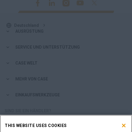
Deutschland
AUSRÜSTUNG
SERVICE UND UNTERSTÜTZUNG
CASE WELT
MEHR VON CASE
EINKAUFSWERKZEUGE
SIND SIE EIN HÄNDLER?
THIS WEBSITE USES COOKIES
HÄNDLER-LOGIN