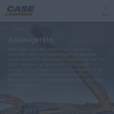
Menu
zurück
Produkte
Anbaugeräte
Dienstleistungen und Lösungen
Mehr aus Ihren Maschinen herauszuholen
bedeutet auch, sie
vielseitiger zu machen
.
CASE Welt
Jedes für CASE-Maschinen entwickelte und von
CASE-Ingenieuren getestete Anbaugerät
ermöglicht es Ihnen, ein breiteres Spektrum an
Aufgaben zu übernehmen und selbst bei
anspruchsvollsten Anwendungen Ihre Leistung
Händlersuche
zu optimieren.
Deutschland
Suche