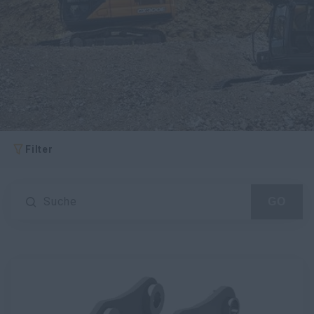
myCASEConstruction
Filter
Suche
GO