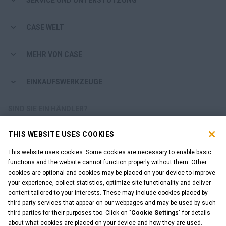
SERVICE UND UNTERSTÜTZUNG
CASE WELT
MEHR VON CASE
EINKAUFSWERKZEUGE
SIND SIE EIN HÄNDLER?
THIS WEBSITE USES COOKIES
HÄNDLER-LOGIN
This website uses cookies. Some cookies are necessary to enable basic
functions and the website cannot function properly without them. Other
SIE MÖCHTEN HÄNDLER WERDEN?
cookies are optional and cookies may be placed on your device to improve
ANFRAGE STELLEN
your experience, collect statistics, optimize site functionality and deliver
content tailored to your interests. These may include cookies placed by
third party services that appear on our webpages and may be used by such
third parties for their purposes too. Click on "
Cookie Settings
" for details
about what cookies are placed on your device and how they are used.