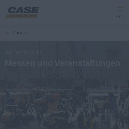
Menu
zurück
Produkte
Dienstleistungen und Lösungen
WAS GIBT ES NEUES
Messen und Veranstaltungen
CASE Welt
Händlersuche
Deutschland
Suche