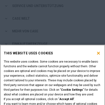
SERVICE UND UNTERSTÜTZUNG
CASE WELT
MEHR VON CASE
EINKAUFSWERKZEUGE
THIS WEBSITE USES COOKIES
SIND SIE EIN HÄNDLER?
This website uses cookies. Some cookies are necessary to enable basic
functions and the website cannot function properly without them. Other
HÄNDLER-LOGIN
cookies are optional and cookies may be placed on your device to improve
your experience, collect statistics, optimize site functionality and deliver
content tailored to your interests. These may include cookies placed by
SIE MÖCHTEN HÄNDLER WERDEN?
third party services that appear on our webpages and may be used by such
ANFRAGE STELLEN
third parties for their purposes too. Click on "
Cookie Settings
" for details
about what cookies are placed on your device and how they are used.
If you accept all optional cookies, click on "
Accept All
".
If you want to learn more and/or choose which types of optional cookies