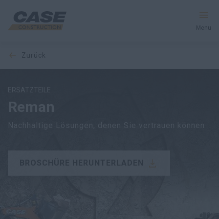
Menu
zurück
Produkte
Dienstleistungen und Lösungen
ERSATZTEILE
Reman
CASE Welt
Nachhaltige Lösungen, denen Sie vertrauen können
BROSCHÜRE HERUNTERLADEN
Händlersuche
Deutschland
Suche