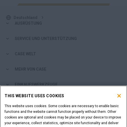
Deutschland
AUSRÜSTUNG
SERVICE UND UNTERSTÜTZUNG
CASE WELT
MEHR VON CASE
EINKAUFSWERKZEUGE
THIS WEBSITE USES COOKIES
SIND SIE EIN HÄNDLER?
This website uses cookies. Some cookies are necessary to enable basic
functions and the website cannot function properly without them. Other
HÄNDLER-LOGIN
cookies are optional and cookies may be placed on your device to improve
your experience, collect statistics, optimize site functionality and deliver