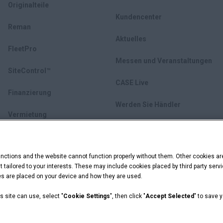
Originalteile
Kundencenter
Reman
Aktuelles
FleetPro
Messen und Veranstaltungen
SiteControl™
CASE Live
Finanzierung
Werden Sie Händler
Vermietung
Gebrauchte Ausrüstung
ctions and the website cannot function properly without them. Other cookies ar
myCASEConstruction
ent tailored to your interests. These may include cookies placed by third party se
ies are placed on your device and how they are used.
s site can use, select "
Cookie Settings
", then click "
Accept Selected
" to save 
zhinweise
Cookie Settings
 Capital are registered trademarks of CNH Industrial America LLC.