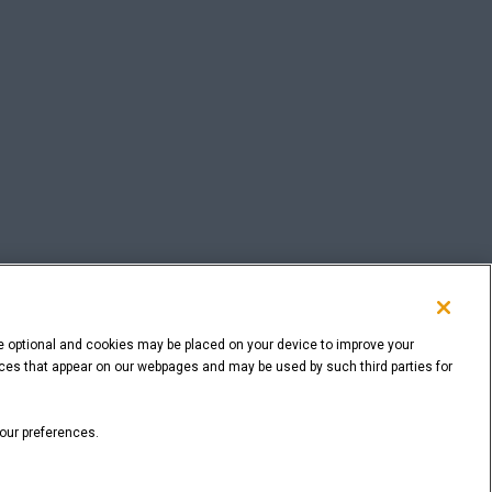
e optional and cookies may be placed on your device to improve your
rvices that appear on our webpages and may be used by such third parties for
ZURÜCK NACH OBEN
your preferences.