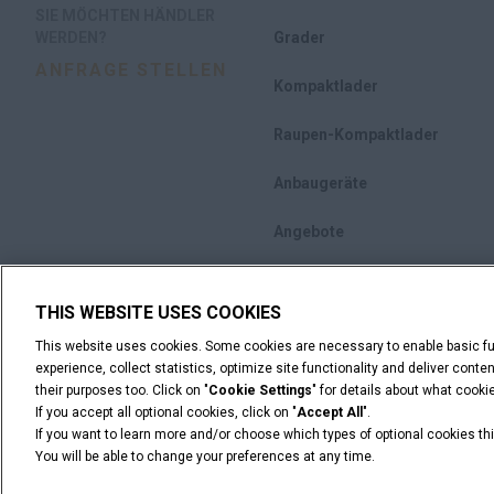
SIE MÖCHTEN HÄNDLER
WERDEN?
Grader
ANFRAGE STELLEN
Kompaktlader
Raupen-Kompaktlader
Anbaugeräte
Angebote
THIS WEBSITE USES COOKIES
This website uses cookies. Some cookies are necessary to enable basic fun
experience, collect statistics, optimize site functionality and deliver cont
their purposes too. Click on "
Cookie Settings
" for details about what cook
If you accept all optional cookies, click on "
Accept All
".
If you want to learn more and/or choose which types of optional cookies thi
You will be able to change your preferences at any time.
Rechtliche Hinweise
Nutzungsbedingungen
Datenschut
© 2026 CNH Industrial America LLC. All Rights Reserved. CASE and CNH