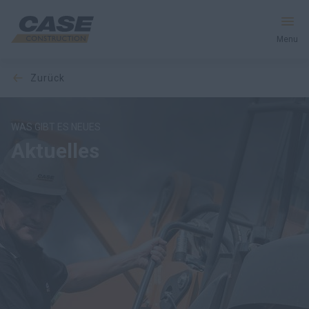
Menu
zurück
Produkte
Dienstleistungen und Lösungen
WAS GIBT ES NEUES
Aktuelles
CASE Welt
Händlersuche
Deutschland
Suche